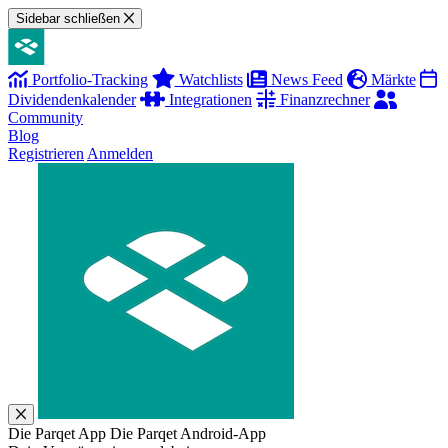
Sidebar schließen
Portfolio-Tracking
Watchlists
News Feed
Märkte
Dividendenkalender
Integrationen
Finanzrechner
Community
Blog
Registrieren
Anmelden
Die Parqet App
Die Parqet Android-App