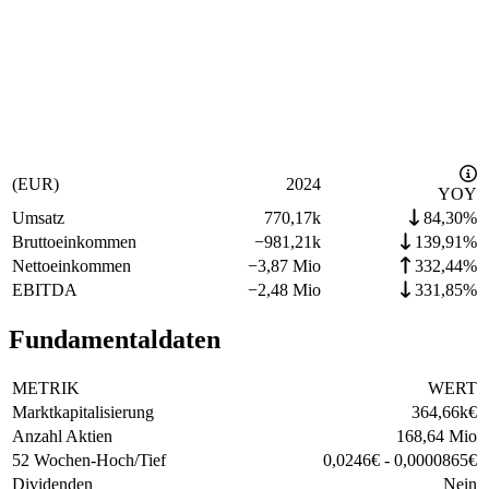
(EUR)
2024
YOY
Umsatz
770,17k
84,30%
Bruttoeinkommen
−
981,21k
139,91%
Nettoeinkommen
−
3,87 Mio
332,44%
EBITDA
−
2,48 Mio
331,85%
Fundamentaldaten
METRIK
WERT
Marktkapitalisierung
364,66k
€
Anzahl Aktien
168,64 Mio
52 Wochen-Hoch/Tief
0,0246
€
-
0,0000865
€
Dividenden
Nein