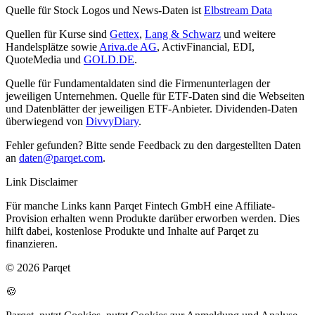
Quelle für Stock Logos und News-Daten ist
Elbstream Data
Quellen für Kurse sind
Gettex
,
Lang & Schwarz
und weitere
Handelsplätze sowie
Ariva.de AG
, ActivFinancial, EDI,
QuoteMedia und
GOLD.DE
.
Quelle für Fundamentaldaten sind die Firmenunterlagen der
jeweiligen Unternehmen. Quelle für ETF-Daten sind die Webseiten
und Datenblätter der jeweiligen ETF-Anbieter. Dividenden-Daten
überwiegend von
DivvyDiary
.
Fehler gefunden? Bitte sende Feedback zu den dargestellten Daten
an
daten@parqet.com
.
Link Disclaimer
Für manche Links kann Parqet Fintech GmbH eine Affiliate-
Provision erhalten wenn Produkte darüber erworben werden. Dies
hilft dabei, kostenlose Produkte und Inhalte auf Parqet zu
finanzieren.
© 2026 Parqet
🍪