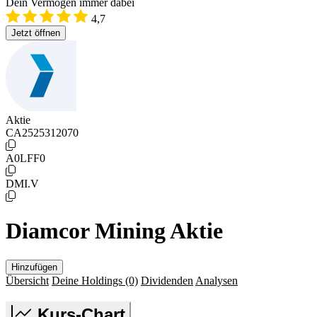
Dein Vermögen immer dabei
4,7
Jetzt öffnen
Aktie
CA2525312070
A0LFF0
DMI.V
Diamcor Mining Aktie
Hinzufügen
Übersicht
Deine Holdings
(0)
Dividenden
Analysen
Kurs-Chart