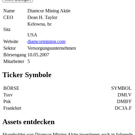
Name
Diamcor Mining Aktie
CEO
Dean H. Taylor
Kelowna, bc
Sitz
USA
Website
diamcormining.com
Sektor
Versorgungsunternehmen
Börsengang
10.05.2007
Mitarbeiter
5
Ticker Symbole
BÖRSE
SYMBOL
Tsxv
DMI.V
Pnk
DMIFF
Frankfurt
DC3A.F
Assets entdecken
Shareholder von Diamcor Mining Aktie investieren auch in folgende