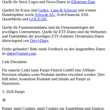
Quelle für Stock Logos und News-Daten ist
Elbstream Data
Quellen für Kurse sind
Gettex
,
Lang & Schwarz
und weitere
Handelsplätze sowie
Ariva.de AG
, ActivFinancial, EDI,
QuoteMedia und
GOLD.DE
.
Quelle für Fundamentaldaten sind die Firmenunterlagen der
jeweiligen Unternehmen. Quelle für ETF-Daten sind die Webseiten
und Datenblätter der jeweiligen ETF-Anbieter. Dividenden-Daten
überwiegend von
DivvyDiary
.
Fehler gefunden? Bitte sende Feedback zu den dargestellten Daten
an
daten@parqet.com
.
Link Disclaimer
Für manche Links kann Parqet Fintech GmbH eine Affiliate-
Provision erhalten wenn Produkte darüber erworben werden. Dies
hilft dabei, kostenlose Produkte und Inhalte auf Parqet zu
finanzieren.
© 2026 Parqet
🍪
Parqet
nutzt Cookies.
nutzt Cookies zur Anmeldung und Analyse.