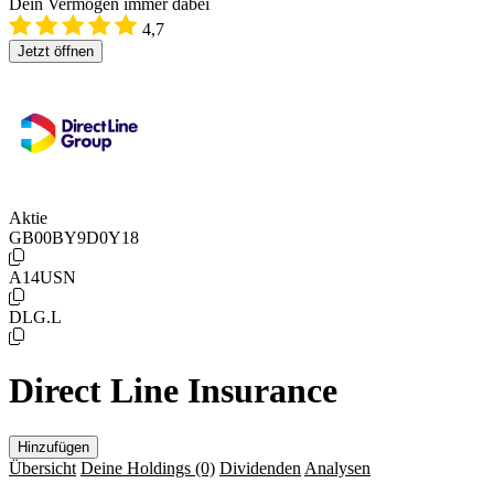
Dein Vermögen immer dabei
4,7
Jetzt öffnen
Aktie
GB00BY9D0Y18
A14USN
DLG.L
Direct Line Insurance
Hinzufügen
Übersicht
Deine Holdings
(0)
Dividenden
Analysen