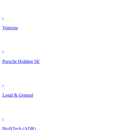
-
Vonovia
-
Porsche Holding SE
-
Legal & General
-
BioNTech (ADR)