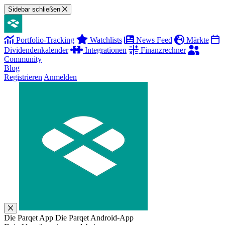
Sidebar schließen
Portfolio-Tracking
Watchlists
News Feed
Märkte
Dividendenkalender
Integrationen
Finanzrechner
Community
Blog
Registrieren
Anmelden
Die Parqet App
Die Parqet Android-App