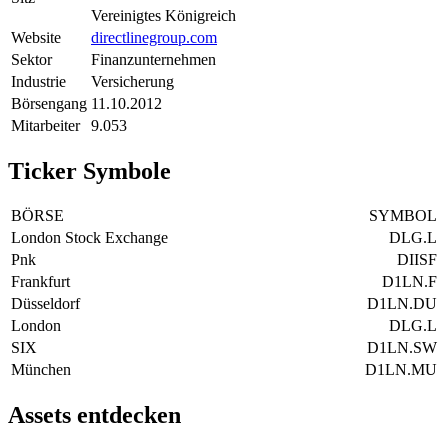
Vereinigtes Königreich
Website
directlinegroup.com
Sektor
Finanzunternehmen
Industrie
Versicherung
Börsengang
11.10.2012
Mitarbeiter
9.053
Ticker Symbole
BÖRSE
SYMBOL
London Stock Exchange
DLG.L
Pnk
DIISF
Frankfurt
D1LN.F
Düsseldorf
D1LN.DU
London
DLG.L
SIX
D1LN.SW
München
D1LN.MU
Assets entdecken