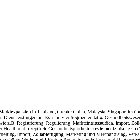
Marktexpansion in Thailand, Greater China, Malaysia, Singapur, im üb
les-Dienstleistungen an. Es ist in vier Segmenten tätig: Gesundheitsw
e z.B. Registrierung, Regulierung, Markteintrittsstudien, Import, Zoll
r Health und rezeptfreie Gesundheitsprodukte sowie medizinische Ger
trierung, Import, Zollabfertigung, Marketing und Merchandising, Verka
uxusgüter, Mode- und Lifestyle-Produkte sowie Haar- und Hautkosmeti