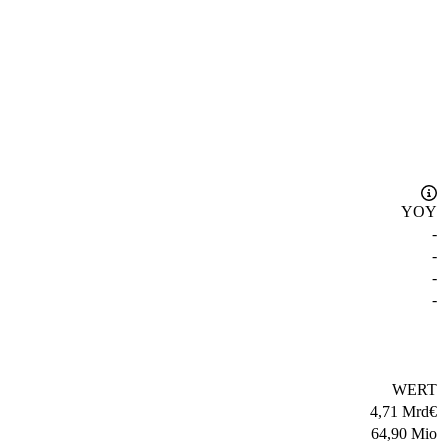
YOY
-
-
-
-
WERT
4,71 Mrd
€
64,90 Mio