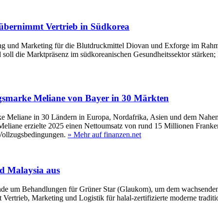
 übernimmt Vertrieb in Südkorea
 und Marketing für die Blutdruckmittel Diovan und Exforge im Rahmen 
d soll die Marktpräsenz im südkoreanischen Gesundheitssektor stärken
gsmarke Meliane von Bayer in 30 Märkten
e Meliane in 30 Ländern in Europa, Nordafrika, Asien und dem Nahe
Meliane erzielte 2025 einen Nettoumsatz von rund 15 Millionen Franke
 Vollzugsbedingungen.
» Mehr auf finanzen.net
d Malaysia aus
kunde um Behandlungen für Grüner Star (Glaukom), um dem wachsende
Vertrieb, Marketing und Logistik für halal-zertifizierte moderne tradi