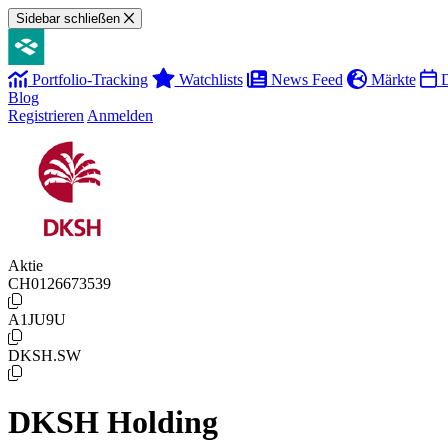
Sidebar schließen
Portfolio-Tracking
Watchlists
News Feed
Märkte
D
Blog
Registrieren
Anmelden
Aktie
CH0126673539
A1JU9U
DKSH.SW
DKSH Holding