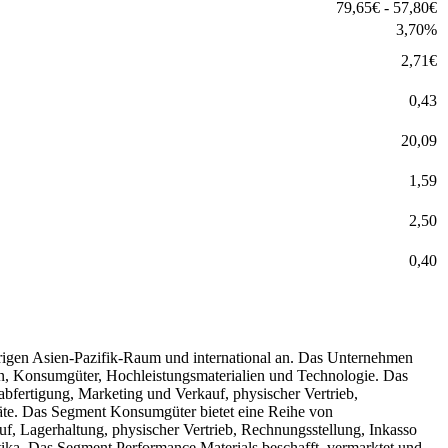
79,65
€
-
57,80
€
3,70
%
2,71
€
0,43
20,09
1,59
2,50
0,40
rigen Asien-Pazifik-Raum und international an. Das Unternehmen
esen, Konsumgüter, Hochleistungsmaterialien und Technologie. Das
abfertigung, Marketing und Verkauf, physischer Vertrieb,
äte. Das Segment Konsumgüter bietet eine Reihe von
uf, Lagerhaltung, physischer Vertrieb, Rechnungsstellung, Inkasso
ka. Das Segment Performance Materials beschafft, vermarktet und