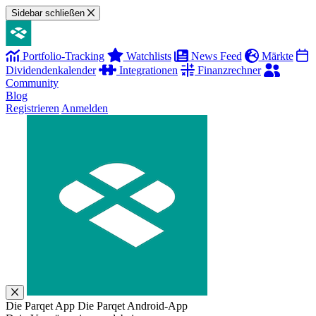
Sidebar schließen
Portfolio-Tracking
Watchlists
News Feed
Märkte
Dividendenkalender
Integrationen
Finanzrechner
Community
Blog
Registrieren
Anmelden
Die Parqet App
Die Parqet Android-App