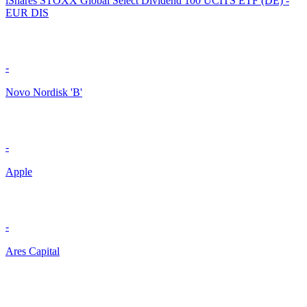
iShares STOXX Global Select Dividend 100 UCITS ETF (DE) -
EUR DIS
-
Novo Nordisk 'B'
-
Apple
-
Ares Capital
-