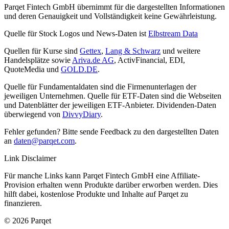
Parqet Fintech GmbH übernimmt für die dargestellten Informationen
und deren Genauigkeit und Vollständigkeit keine Gewährleistung.
Quelle für Stock Logos und News-Daten ist
Elbstream Data
Quellen für Kurse sind
Gettex
,
Lang & Schwarz
und weitere
Handelsplätze sowie
Ariva.de AG
, ActivFinancial, EDI,
QuoteMedia und
GOLD.DE
.
Quelle für Fundamentaldaten sind die Firmenunterlagen der
jeweiligen Unternehmen. Quelle für ETF-Daten sind die Webseiten
und Datenblätter der jeweiligen ETF-Anbieter. Dividenden-Daten
überwiegend von
DivvyDiary
.
Fehler gefunden? Bitte sende Feedback zu den dargestellten Daten
an
daten@parqet.com
.
Link Disclaimer
Für manche Links kann Parqet Fintech GmbH eine Affiliate-
Provision erhalten wenn Produkte darüber erworben werden. Dies
hilft dabei, kostenlose Produkte und Inhalte auf Parqet zu
finanzieren.
© 2026 Parqet