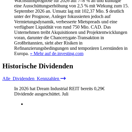
Wachstumsprognose für 2026 auf 7–8 % an und kündigte
eine Ausschüttungserhöhung von 2,5 % mit Wirkung zum 15.
September 2026 an. Umsatz lag mit 102,37 Mio. $ deutlich
unter der Prognose, Anleger fokussierten jedoch auf
Vermietungsdynamik, verbesserte Mietspreads und eine
verfügbare Liquidität von rund 750 Mio. CAD. Das
Unternehmen treibt Akquisitionen und Projektentwicklungen
voran, darunter die Chancerygate-Transaktion in
Großbritannien, sieht aber Risiken in
Refinanzierungsbedingungen und temporären Leerständen in
Europa.
» Mehr auf de.investing.com
Historische
Dividenden
Alle
Dividenden
Kennzahlen
In 2026 hat Dream Industrial REIT bereits
0,29
€
Dividende ausgeschüttet.
Juli