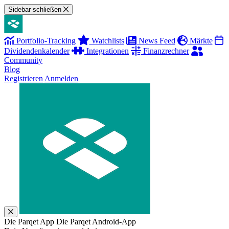
Sidebar schließen
Portfolio-Tracking
Watchlists
News Feed
Märkte
Dividendenkalender
Integrationen
Finanzrechner
Community
Blog
Registrieren
Anmelden
Die Parqet App
Die Parqet Android-App