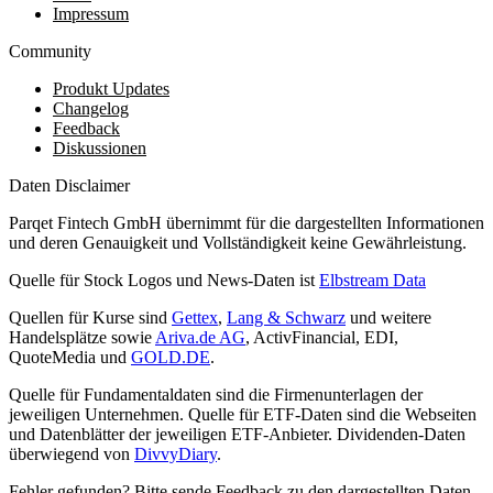
Impressum
Community
Produkt Updates
Changelog
Feedback
Diskussionen
Daten Disclaimer
Parqet Fintech GmbH übernimmt für die dargestellten Informationen
und deren Genauigkeit und Vollständigkeit keine Gewährleistung.
Quelle für Stock Logos und News-Daten ist
Elbstream Data
Quellen für Kurse sind
Gettex
,
Lang & Schwarz
und weitere
Handelsplätze sowie
Ariva.de AG
, ActivFinancial, EDI,
QuoteMedia und
GOLD.DE
.
Quelle für Fundamentaldaten sind die Firmenunterlagen der
jeweiligen Unternehmen. Quelle für ETF-Daten sind die Webseiten
und Datenblätter der jeweiligen ETF-Anbieter. Dividenden-Daten
überwiegend von
DivvyDiary
.
Fehler gefunden? Bitte sende Feedback zu den dargestellten Daten