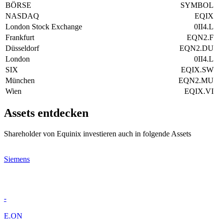
BÖRSE
SYMBOL
NASDAQ
EQIX
London Stock Exchange
0II4.L
Frankfurt
EQN2.F
Düsseldorf
EQN2.DU
London
0II4.L
SIX
EQIX.SW
München
EQN2.MU
Wien
EQIX.VI
Assets entdecken
Shareholder von Equinix investieren auch in folgende Assets
Siemens
-
E.ON