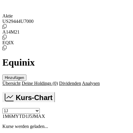
Aktie
US29444U7000
A14M21
EQIX
Equinix
Hinzufügen
Übersicht
Deine Holdings
(0)
Dividenden
Analysen
Kurs-Chart
1M
6M
YTD
1J
5J
MAX
Kurse werden geladen...