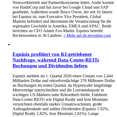
Netzwerkbetrieb und Partnerökosysteme leiten. Audie kommt
von HashiCorp und hat zuvor bei Google Cloud und SAP
gearbeitet. Außerdem wurde Bruce Owen, der seit 16 Jahren
bei Equinix ist, zum Executive Vice President, Global
Markets befördert und übernimmt die Verantwortung für die
regionalen Geschäfte in Amerika, EMEA und APAC. Beide
berichten an CEO Adaire Fox-Martin. Equinix betreibt
Rechenzentren in 36 Ländern.
» Mehr auf de.investing.com
Equinix profitiert von KI-getriebener
Nachfrage, während Data-Center-REITs
Buchungen und Dividenden liefern
Equinix meldete im 1. Quartal 2026 einen Umsatz von 2,444
Milliarden Dollar und rekordverdächtige 378 Millionen Dollar
an Buchungen im ersten Quartal, da Hyperscaler langfristige
Mietverträge unterschreiben und die Leerstandsquote in
wichtigen US-Märkten nahe Rekordtiefs bleibt. Etablierte
Data-Center-REITs wie Digital Realty und Iron Mountain
verzeichnen ebenfalls starkes Umsatzwachstum, große
Auftragsbestände und zahlen Dividenden (Equinix 1.92%,
Digital Realty 2.82%, Iron Mountain 2.81%). Lange