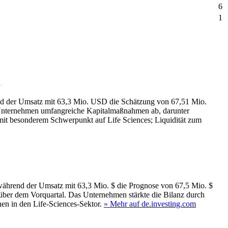
6
1
g
end der Umsatz mit 63,3 Mio. USD die Schätzung von 67,51 Mio.
 Unternehmen umfangreiche Kapitalmaßnahmen ab, darunter
t besonderem Schwerpunkt auf Life Sciences; Liquidität zum
, während der Umsatz mit 63,3 Mio. $ die Prognose von 67,5 Mio. $
über dem Vorquartal. Das Unternehmen stärkte die Bilanz durch
en in den Life‑Sciences‑Sektor.
» Mehr auf de.investing.com