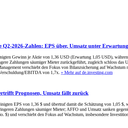
hte Q2‑2026‑Zahlen: EPS über, Umsatz unter Erwartun
bereinigten Gewinn je Aktie von 1,36 USD (Erwartung 1,05 USD), währ
gere Zahlungen säumiger Mieter zurückgeführt, zugleich schloss das
anagement verschiebt den Fokus von Bilanzsicherung auf Wachstum mi
s Verschuldung/EBITDA von 1,7x.
» Mehr auf de.investing.com
rtrifft Prognosen, Umsatz fällt zurück
reinigten EPS von 1,36 $ und übertraf damit die Schätzung von 1,05 $
 geringeren Zahlungen säumiger Mieter; AFFO und Umsatz sanken gegen
o. $) und verschiebt den Fokus auf Wachstum, insbesondere Investition