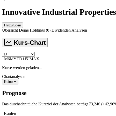
Innovative Industrial Properties
Hinzufügen
Übersicht
Deine Holdings
(0)
Dividenden
Analysen
Kurs-Chart
1M
6M
YTD
1J
5J
MAX
Kurse werden geladen...
Chartanalysen
Keine
Prognose
Das durchschnittliche Kursziel der Analysten beträgt
73,24
€
(
+
42,96
Kaufen