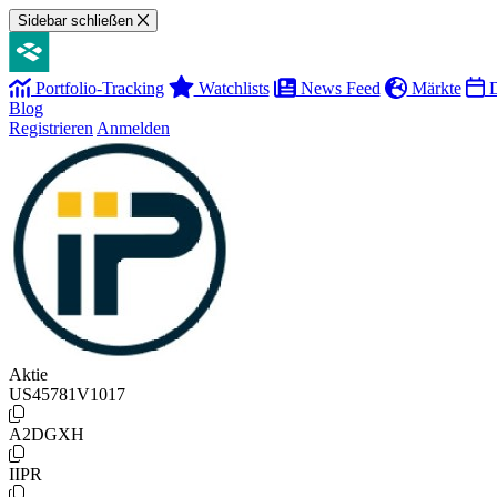
Sidebar schließen
Portfolio-Tracking
Watchlists
News Feed
Märkte
D
Blog
Registrieren
Anmelden
Aktie
US45781V1017
A2DGXH
IIPR