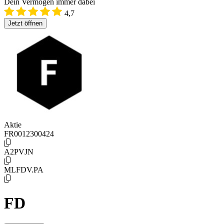
Dein Vermögen immer dabei
4,7
Jetzt öffnen
Aktie
FR0012300424
A2PVJN
MLFDV.PA
FD