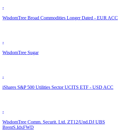
-
WisdomTree Broad Commodities Longer Dated - EUR ACC
-
WisdomTree Sugar
-
iShares S&P 500 Utilities Sector UCITS ETF - USD ACC
-
WisdomTree Comm. Securit. Ltd. ZT12/Und.DJ UBS
BrentS.IdxFWD