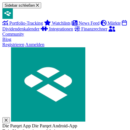
Sidebar schließen
Portfolio-Tracking
Watchlists
News Feed
Märkte
Dividendenkalender
Integrationen
Finanzrechner
Community
Blog
Registrieren
Anmelden
Die Parqet App
Die Parqet Android-App