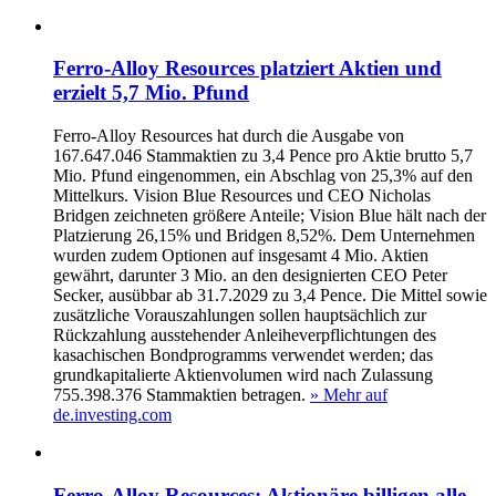
Ferro-Alloy Resources platziert Aktien und
erzielt 5,7 Mio. Pfund
Ferro-Alloy Resources hat durch die Ausgabe von
167.647.046 Stammaktien zu 3,4 Pence pro Aktie brutto 5,7
Mio. Pfund eingenommen, ein Abschlag von 25,3% auf den
Mittelkurs. Vision Blue Resources und CEO Nicholas
Bridgen zeichneten größere Anteile; Vision Blue hält nach der
Platzierung 26,15% und Bridgen 8,52%. Dem Unternehmen
wurden zudem Optionen auf insgesamt 4 Mio. Aktien
gewährt, darunter 3 Mio. an den designierten CEO Peter
Secker, ausübbar ab 31.7.2029 zu 3,4 Pence. Die Mittel sowie
zusätzliche Vorauszahlungen sollen hauptsächlich zur
Rückzahlung ausstehender Anleiheverpflichtungen des
kasachischen Bondprogramms verwendet werden; das
grundkapitalierte Aktienvolumen wird nach Zulassung
755.398.376 Stammaktien betragen.
» Mehr auf
de.investing.com
Ferro-Alloy Resources: Aktionäre billigen alle