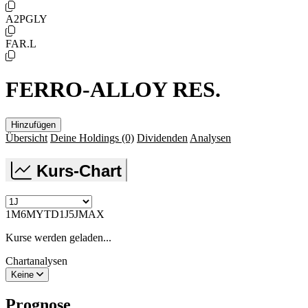
A2PGLY
FAR.L
FERRO-ALLOY RES.
Hinzufügen
Übersicht
Deine Holdings
(0)
Dividenden
Analysen
Kurs-Chart
1M
6M
YTD
1J
5J
MAX
Kurse werden geladen...
Chartanalysen
Keine
Prognose