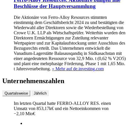
Beschlüsse der Hauptversammlung
Die Aktionäre von Ferro-Alloy Resources stimmten
einstimmig dem Geschäftsbericht 2024 zu und bestätigten die
Wiederwahl aller Direktoren sowie die Wiederbestellung von
Crowe U.K. LLP als Wirtschaftsprüfer. Weiterhin wurden den
Direktoren Ermächtigungen zur Zuteilung relevanter
Wertpapiere und zur Kapitalaufstockung unter Ausschluss des
Bezugsrechts erteilt. Das Unternehmen entwickelt die
Vanadium‑Lagerstätte Balasausqandiq in Südkasachstan mit
einer angedeuteten Ressource von 32,9 Mio. t (0,62 % V2O5)
und plant eine mehrphasige Förderung, Phase 1 mit 1,65 Mio.
t Jahresverarbeitung.
» Mehr auf de.investing.com
Unternehmenszahlen
Quartalsweise
Jährlich
Im letzten
Quartal
hatte FERRO-ALLOY RES. einen
Umsatz von
853,17k
€
und ein Nettoeinkommen von
−
2,10 Mio
€