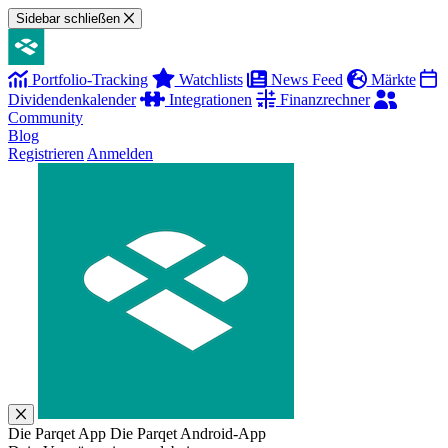
Sidebar schließen
Portfolio-Tracking
Watchlists
News Feed
Märkte
Dividendenkalender
Integrationen
Finanzrechner
Community
Blog
Registrieren
Anmelden
Die Parqet App
Die Parqet Android-App