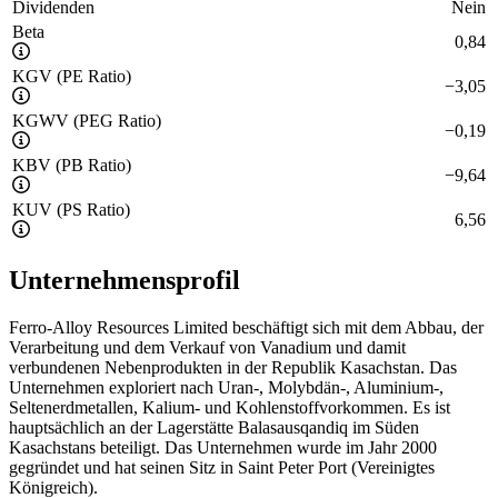
Dividenden
Nein
Beta
0,84
KGV (PE Ratio)
−
3,05
KGWV (PEG Ratio)
−
0,19
KBV (PB Ratio)
−
9,64
KUV (PS Ratio)
6,56
Unternehmensprofil
Ferro-Alloy Resources Limited beschäftigt sich mit dem Abbau, der
Verarbeitung und dem Verkauf von Vanadium und damit
verbundenen Nebenprodukten in der Republik Kasachstan. Das
Unternehmen exploriert nach Uran-, Molybdän-, Aluminium-,
Seltenerdmetallen, Kalium- und Kohlenstoffvorkommen. Es ist
hauptsächlich an der Lagerstätte Balasausqandiq im Süden
Kasachstans beteiligt. Das Unternehmen wurde im Jahr 2000
gegründet und hat seinen Sitz in Saint Peter Port (Vereinigtes
Königreich).