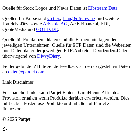
Quelle für Stock Logos und News-Daten ist
Elbstream Data
Quellen für Kurse sind
Gettex
,
Lang & Schwarz
und weitere
Handelsplätze sowie
Ariva.de AG
, ActivFinancial, EDI,
QuoteMedia und
GOLD.DE
.
Quelle für Fundamentaldaten sind die Firmenunterlagen der
jeweiligen Unternehmen. Quelle für ETF-Daten sind die Webseiten
und Datenblätter der jeweiligen ETF-Anbieter. Dividenden-Daten
überwiegend von
DivvyDiary
.
Fehler gefunden? Bitte sende Feedback zu den dargestellten Daten
an
daten@parqet.com
.
Link Disclaimer
Für manche Links kann Parqet Fintech GmbH eine Affiliate-
Provision erhalten wenn Produkte darüber erworben werden. Dies
hilft dabei, kostenlose Produkte und Inhalte auf Parqet zu
finanzieren.
© 2026 Parqet
🍪