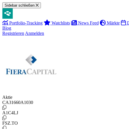
Sidebar schließen
Portfolio-Tracking
Watchlists
News Feed
Märkte
D
Blog
Registrieren
Anmelden
Aktie
CA31660A1030
A1C4LJ
FSZ.TO