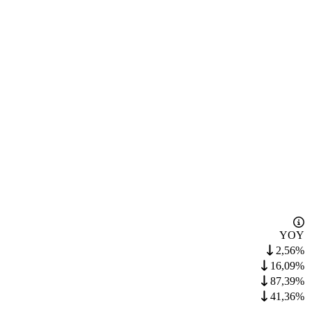
YOY
2,56%
16,09%
87,39%
41,36%