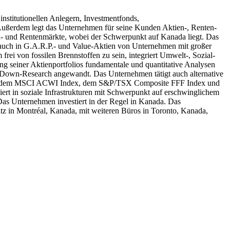
 institutionellen Anlegern, Investmentfonds,
. Außerdem legt das Unternehmen für seine Kunden Aktien-, Renten-
en- und Rentenmärkte, wobei der Schwerpunkt auf Kanada liegt. Das
t auch in G.A.R.P.- und Value-Aktien von Unternehmen mit großer
rei von fossilen Brennstoffen zu sein, integriert Umwelt-, Sozial-
g seiner Aktienportfolios fundamentale und quantitative Analysen
p-Down-Research angewandt. Das Unternehmen tätigt auch alternative
Index, dem MSCI ACWI Index, dem S&P/TSX Composite FFF Index und
ert in soziale Infrastrukturen mit Schwerpunkt auf erschwinglichem
s Unternehmen investiert in der Regel in Kanada. Das
tz in Montréal, Kanada, mit weiteren Büros in Toronto, Kanada,