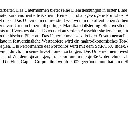
arbeiter. Das Unternehmen bietet seine Dienstleistungen in erster Linie
arate, kundenorientierte Aktien-, Renten- und ausgewogene Portfolios
t diese. Das Unternehmen investiert weltweit in die öffentlichen Akti
rte von Unternehmen mit geringer Marktkapitalisierung. Sie investier
ts und Vorzugsaktien. Es wendet außerdem Ausschlusskriterien an, um f
n ethischen Filter an. Das Unternehmen setzt bei der Zusammenstellun
nlage in festverzinsliche Wertpapiere wird ein makroökonomisches To
nstrategien. Die Performance des Portfolios wird mit dem S&P/TSX 
ch durch, um seine Investitionen zu tätigen. Das Unternehmen investi
 und Windenergieanlagen, Transport und mittelgroße Unternehmen. Da
 Die Fiera Capital Corporation wurde 2002 gegründet und hat ihren Si