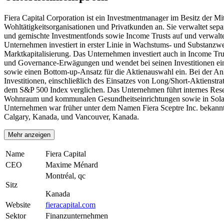
Fiera Capital Corporation ist ein Investmentmanager im Besitz der Mit
Wohltätigkeitsorganisationen und Privatkunden an. Sie verwaltet sep
und gemischte Investmentfonds sowie Income Trusts auf und verwalte
Unternehmen investiert in erster Linie in Wachstums- und Substanzwe
Marktkapitalisierung. Das Unternehmen investiert auch in Income Trus
und Governance-Erwägungen und wendet bei seinen Investitionen eine
sowie einen Bottom-up-Ansatz für die Aktienauswahl ein. Bei der A
Investitionen, einschließlich des Einsatzes von Long/Short-Aktie
dem S&P 500 Index verglichen. Das Unternehmen führt internes Resear
Wohnraum und kommunalen Gesundheitseinrichtungen sowie in Solar-
Unternehmen war früher unter dem Namen Fiera Sceptre Inc. bekannt.
Calgary, Kanada, und Vancouver, Kanada.
Mehr anzeigen
Name
Fiera Capital
CEO
Maxime Ménard
Montréal, qc
Sitz
Kanada
Website
fieracapital.com
Sektor
Finanzunternehmen