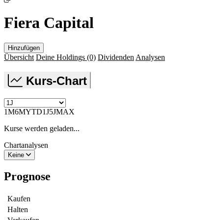
Fiera Capital
Hinzufügen
Übersicht
Deine Holdings
(0)
Dividenden
Analysen
Kurs-Chart
1M
6M
YTD
1J
5J
MAX
Kurse werden geladen...
Chartanalysen
Keine
Prognose
Kaufen
Halten