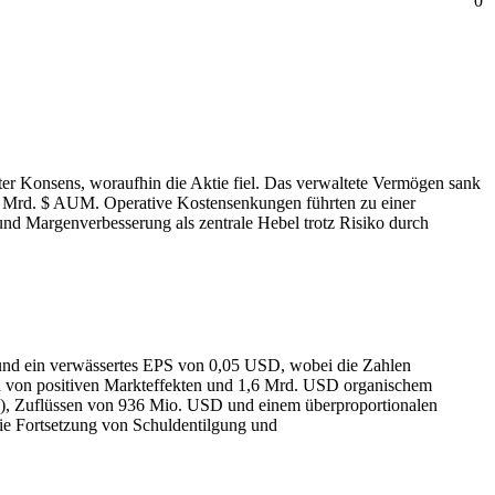
0
ter Konsens, woraufhin die Aktie fiel. Das verwaltete Vermögen sank
2,2 Mrd. $ AUM. Operative Kostensenkungen führten zu einer
d Margenverbesserung als zentrale Hebel trotz Risiko durch
und ein verwässertes EPS von 0,05 USD, wobei die Zahlen
 von positiven Markt­effekten und 1,6 Mrd. USD organischem
), Zuflüssen von 936 Mio. USD und einem überproportionalen
wie Fortsetzung von Schuldentilgung und