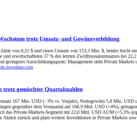
n Wachstum trotz Umsatz- und Gewinnverfehlung
 Aktie von 0,21 $ und einen Umsatz von 153,3 Mio. $, beides leicht un
üsse und erwirtschafteten 37 % des letzten Zwölfmonatsumsatzes bei 2
geringerer Ausschüttungsquote; Management sieht Private Markets un
 de.investing.com
 trotz gemischter Quartalszahlen
: Umsatz 167 Mio. USD (−3% vs. Vorjahr), Nettogewinn 5,8 Mio. USD 
tiegen gegenüber dem Vorquartal auf 166,9 Mrd. USD (+4%), getragen
sich das Private‑Markets‑Segment mit 22,0 Mrd. USD AUM (+5,3% q/q
e Aktien zurück und plant weitere Investitionen in Private Markets so