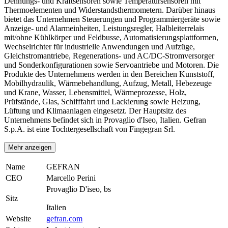
Dehnungs- und Kraftsensoren sowie Temperatursensoren mit
Thermoelementen und Widerstandsthermometern. Darüber hinaus
bietet das Unternehmen Steuerungen und Programmiergeräte sowie
Anzeige- und Alarmeinheiten, Leistungsregler, Halbleiterrelais
mit/ohne Kühlkörper und Feldbusse, Automatisierungsplattformen,
Wechselrichter für industrielle Anwendungen und Aufzüge,
Gleichstromantriebe, Regenerations- und AC/DC-Stromversorger
und Sonderkonfigurationen sowie Servoantriebe und Motoren. Die
Produkte des Unternehmens werden in den Bereichen Kunststoff,
Mobilhydraulik, Wärmebehandlung, Aufzug, Metall, Hebezeuge
und Krane, Wasser, Lebensmittel, Wärmeprozesse, Holz,
Prüfstände, Glas, Schifffahrt und Lackierung sowie Heizung,
Lüftung und Klimaanlagen eingesetzt. Der Hauptsitz des
Unternehmens befindet sich in Provaglio d'Iseo, Italien. Gefran
S.p.A. ist eine Tochtergesellschaft von Fingegran Srl.
Mehr anzeigen
Name
GEFRAN
CEO
Marcello Perini
Provaglio D'iseo, bs
Sitz
Italien
Website
gefran.com