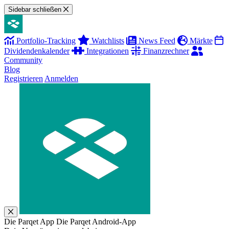
Sidebar schließen
Portfolio-Tracking
Watchlists
News Feed
Märkte
Dividendenkalender
Integrationen
Finanzrechner
Community
Blog
Registrieren
Anmelden
Die Parqet App
Die Parqet Android-App