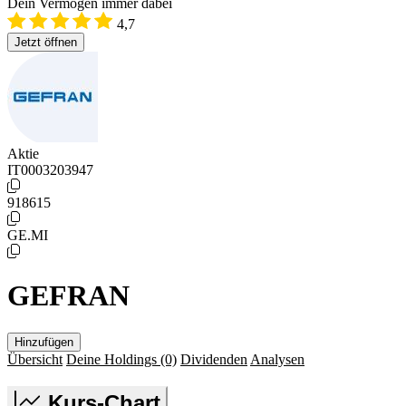
Dein Vermögen immer dabei
4,7
Jetzt öffnen
Aktie
IT0003203947
918615
GE.MI
GEFRAN
Hinzufügen
Übersicht
Deine Holdings
(0)
Dividenden
Analysen
Kurs-Chart