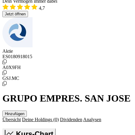
Dein Vermögen immer dabei
4,7
Jetzt öffnen
Aktie
ES0180918015
A0X9FH
GSJ.MC
GRUPO EMPRES. SAN JOSE
Hinzufügen
Übersicht
Deine Holdings
(0)
Dividenden
Analysen
Kurs-Chart