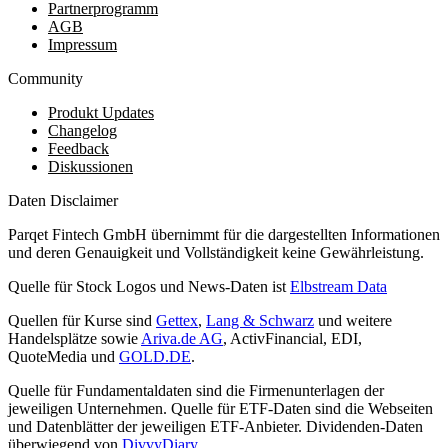
Partnerprogramm
AGB
Impressum
Community
Produkt Updates
Changelog
Feedback
Diskussionen
Daten Disclaimer
Parqet Fintech GmbH übernimmt für die dargestellten Informationen
und deren Genauigkeit und Vollständigkeit keine Gewährleistung.
Quelle für Stock Logos und News-Daten ist
Elbstream Data
Quellen für Kurse sind
Gettex
,
Lang & Schwarz
und weitere
Handelsplätze sowie
Ariva.de AG
, ActivFinancial, EDI,
QuoteMedia und
GOLD.DE
.
Quelle für Fundamentaldaten sind die Firmenunterlagen der
jeweiligen Unternehmen. Quelle für ETF-Daten sind die Webseiten
und Datenblätter der jeweiligen ETF-Anbieter. Dividenden-Daten
überwiegend von
DivvyDiary
.