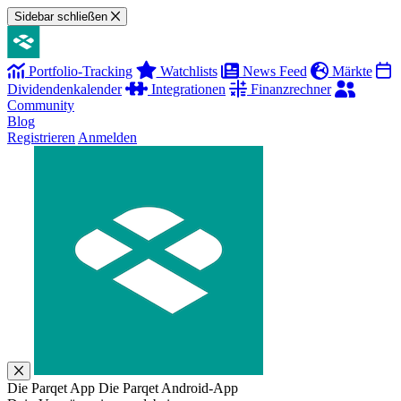
Sidebar schließen
Portfolio-Tracking
Watchlists
News Feed
Märkte
Dividendenkalender
Integrationen
Finanzrechner
Community
Blog
Registrieren
Anmelden
Die Parqet App
Die Parqet Android-App