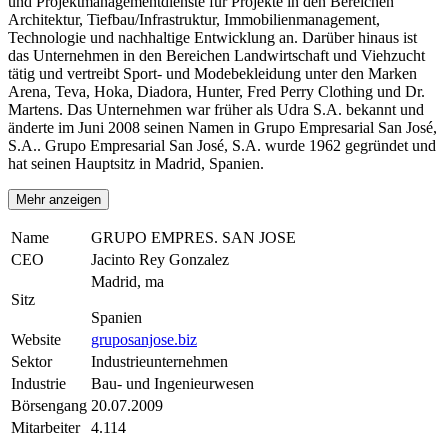
und Projektmanagementdienste für Projekte in den Bereichen
Architektur, Tiefbau/Infrastruktur, Immobilienmanagement,
Technologie und nachhaltige Entwicklung an. Darüber hinaus ist
das Unternehmen in den Bereichen Landwirtschaft und Viehzucht
tätig und vertreibt Sport- und Modebekleidung unter den Marken
Arena, Teva, Hoka, Diadora, Hunter, Fred Perry Clothing und Dr.
Martens. Das Unternehmen war früher als Udra S.A. bekannt und
änderte im Juni 2008 seinen Namen in Grupo Empresarial San José,
S.A.. Grupo Empresarial San José, S.A. wurde 1962 gegründet und
hat seinen Hauptsitz in Madrid, Spanien.
Mehr anzeigen
Name
GRUPO EMPRES. SAN JOSE
CEO
Jacinto Rey Gonzalez
Madrid, ma
Sitz
Spanien
Website
gruposanjose.biz
Sektor
Industrieunternehmen
Industrie
Bau- und Ingenieurwesen
Börsengang
20.07.2009
Mitarbeiter
4.114