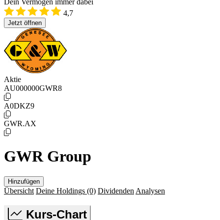
Dein Vermögen immer dabei
4,7
Jetzt öffnen
Aktie
AU000000GWR8
A0DKZ9
GWR.AX
GWR Group
Hinzufügen
Übersicht
Deine Holdings
(0)
Dividenden
Analysen
Kurs-Chart