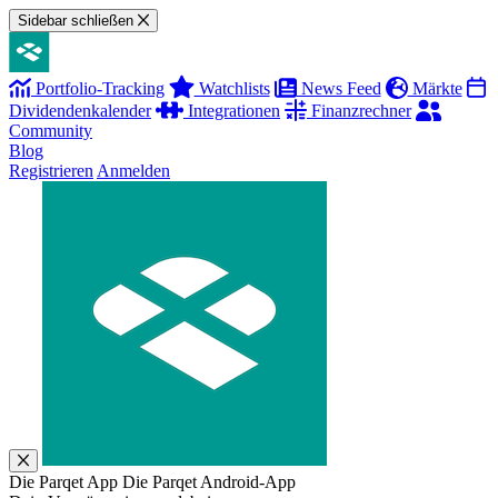
Sidebar schließen
Portfolio-Tracking
Watchlists
News Feed
Märkte
Dividendenkalender
Integrationen
Finanzrechner
Community
Blog
Registrieren
Anmelden
Die Parqet App
Die Parqet Android-App