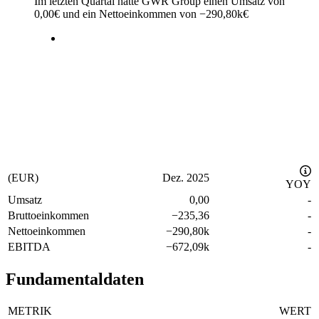
Im letzten
Quartal
hatte GWR Group einen Umsatz von
0,00
€
und ein Nettoeinkommen von
−
290,80k
€
(EUR)
Dez. 2025
YOY
Umsatz
0,00
-
Bruttoeinkommen
−
235,36
-
Nettoeinkommen
−
290,80k
-
EBITDA
−
672,09k
-
Fundamentaldaten
METRIK
WERT