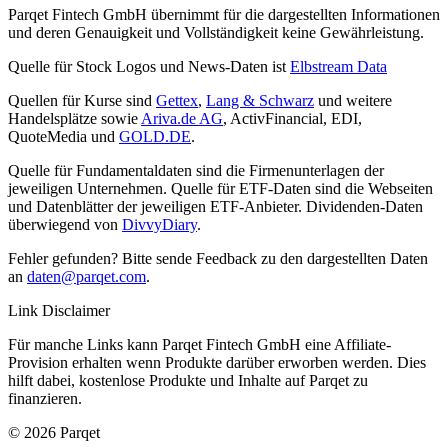
Parqet Fintech GmbH übernimmt für die dargestellten Informationen
und deren Genauigkeit und Vollständigkeit keine Gewährleistung.
Quelle für Stock Logos und News-Daten ist
Elbstream Data
Quellen für Kurse sind
Gettex
,
Lang & Schwarz
und weitere
Handelsplätze sowie
Ariva.de AG
, ActivFinancial, EDI,
QuoteMedia und
GOLD.DE
.
Quelle für Fundamentaldaten sind die Firmenunterlagen der
jeweiligen Unternehmen. Quelle für ETF-Daten sind die Webseiten
und Datenblätter der jeweiligen ETF-Anbieter. Dividenden-Daten
überwiegend von
DivvyDiary
.
Fehler gefunden? Bitte sende Feedback zu den dargestellten Daten
an
daten@parqet.com
.
Link Disclaimer
Für manche Links kann Parqet Fintech GmbH eine Affiliate-
Provision erhalten wenn Produkte darüber erworben werden. Dies
hilft dabei, kostenlose Produkte und Inhalte auf Parqet zu
finanzieren.
© 2026 Parqet