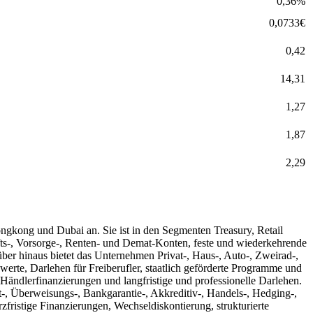
0,36
%
0,0733
€
0,42
14,31
1,27
1,87
2,29
gkong und Dubai an. Sie ist in den Segmenten Treasury, Retail
fts-, Vorsorge-, Renten- und Demat-Konten, feste und wiederkehrende
ber hinaus bietet das Unternehmen Privat-, Haus-, Auto-, Zweirad-,
erte, Darlehen für Freiberufler, staatlich geförderte Programme und
Händlerfinanzierungen und langfristige und professionelle Darlehen.
t-, Überweisungs-, Bankgarantie-, Akkreditiv-, Handels-, Hedging-,
ristige Finanzierungen, Wechseldiskontierung, strukturierte