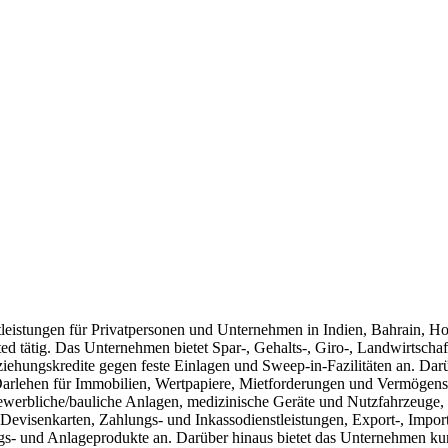
istungen für Privatpersonen und Unternehmen in Indien, Bahrain, Hon
 tätig. Das Unternehmen bietet Spar-, Gehalts-, Giro-, Landwirtscha
ehungskredite gegen feste Einlagen und Sweep-in-Fazilitäten an. Darü
Darlehen für Immobilien, Wertpapiere, Mietforderungen und Vermögensw
ewerbliche/bauliche Anlagen, medizinische Geräte und Nutzfahrzeuge, 
 Devisenkarten, Zahlungs- und Inkassodienstleistungen, Export-, Impor
 und Anlageprodukte an. Darüber hinaus bietet das Unternehmen kurzf