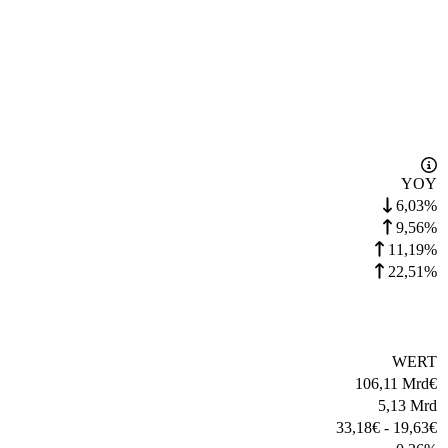
YOY
6,03%
9,56%
11,19%
22,51%
WERT
106,11 Mrd
€
5,13 Mrd
33,18
€
-
19,63
€