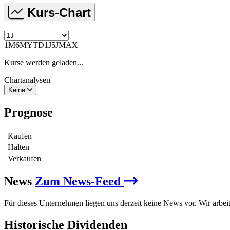
Kurs-Chart
1M
6M
YTD
1J
5J
MAX
Kurse werden geladen...
Chartanalysen
Keine
Prognose
Kaufen
Halten
Verkaufen
News
Zum News-Feed
Für dieses Unternehmen liegen uns derzeit keine News vor. Wir arbei
Historische
Dividenden