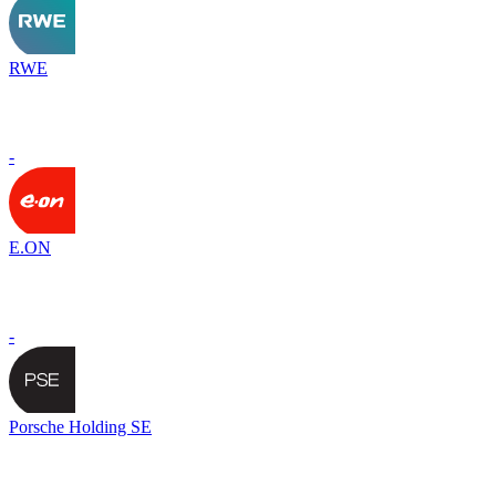
RWE
-
E.ON
-
Porsche Holding SE