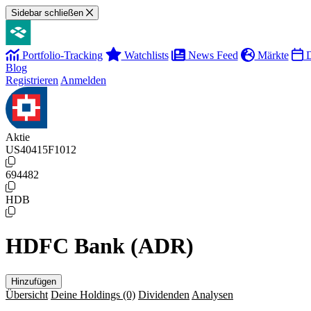
Sidebar schließen
Portfolio-Tracking
Watchlists
News Feed
Märkte
D
Blog
Registrieren
Anmelden
Aktie
US40415F1012
694482
HDB
HDFC Bank (ADR)
Hinzufügen
Übersicht
Deine Holdings
(0)
Dividenden
Analysen