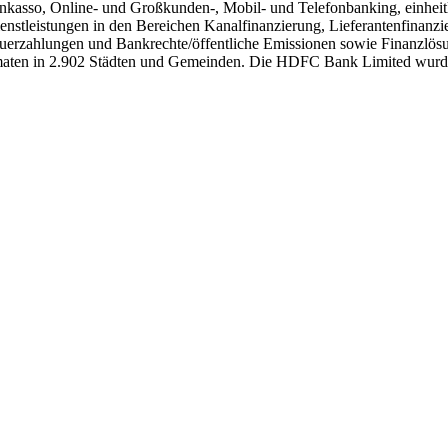
asso, Online- und Großkunden-, Mobil- und Telefonbanking, einheitlic
stleistungen in den Bereichen Kanalfinanzierung, Lieferantenfinanzie
uerzahlungen und Bankrechte/öffentliche Emissionen sowie Finanzlösu
omaten in 2.902 Städten und Gemeinden. Die HDFC Bank Limited wurde