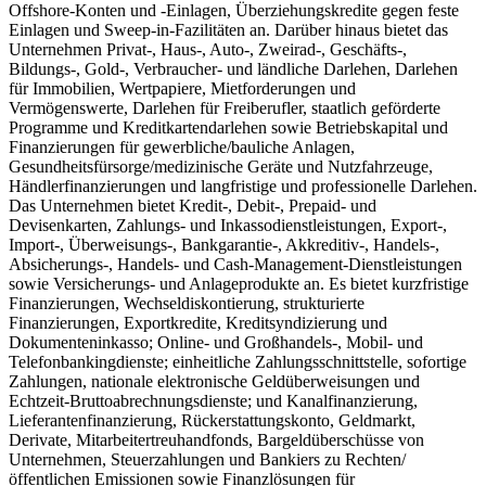
Offshore-Konten und -Einlagen, Überziehungskredite gegen feste
Einlagen und Sweep-in-Fazilitäten an. Darüber hinaus bietet das
Unternehmen Privat-, Haus-, Auto-, Zweirad-, Geschäfts-,
Bildungs-, Gold-, Verbraucher- und ländliche Darlehen, Darlehen
für Immobilien, Wertpapiere, Mietforderungen und
Vermögenswerte, Darlehen für Freiberufler, staatlich geförderte
Programme und Kreditkartendarlehen sowie Betriebskapital und
Finanzierungen für gewerbliche/bauliche Anlagen,
Gesundheitsfürsorge/medizinische Geräte und Nutzfahrzeuge,
Händlerfinanzierungen und langfristige und professionelle Darlehen.
Das Unternehmen bietet Kredit-, Debit-, Prepaid- und
Devisenkarten, Zahlungs- und Inkassodienstleistungen, Export-,
Import-, Überweisungs-, Bankgarantie-, Akkreditiv-, Handels-,
Absicherungs-, Handels- und Cash-Management-Dienstleistungen
sowie Versicherungs- und Anlageprodukte an. Es bietet kurzfristige
Finanzierungen, Wechseldiskontierung, strukturierte
Finanzierungen, Exportkredite, Kreditsyndizierung und
Dokumenteninkasso; Online- und Großhandels-, Mobil- und
Telefonbankingdienste; einheitliche Zahlungsschnittstelle, sofortige
Zahlungen, nationale elektronische Geldüberweisungen und
Echtzeit-Bruttoabrechnungsdienste; und Kanalfinanzierung,
Lieferantenfinanzierung, Rückerstattungskonto, Geldmarkt,
Derivate, Mitarbeitertreuhandfonds, Bargeldüberschüsse von
Unternehmen, Steuerzahlungen und Bankiers zu Rechten/
öffentlichen Emissionen sowie Finanzlösungen für