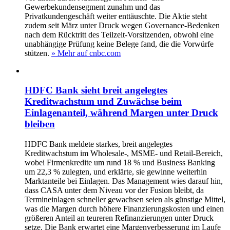
Gewerbekundensegment zunahm und das
Privatkundengeschäft weiter enttäuschte. Die Aktie steht
zudem seit März unter Druck wegen Governance‑Bedenken
nach dem Rücktritt des Teilzeit‑Vorsitzenden, obwohl eine
unabhängige Prüfung keine Belege fand, die die Vorwürfe
stützen.
» Mehr auf cnbc.com
HDFC Bank sieht breit angelegtes
Kreditwachstum und Zuwächse beim
Einlagenanteil, während Margen unter Druck
bleiben
HDFC Bank meldete starkes, breit angelegtes
Kreditwachstum im Wholesale-, MSME- und Retail-Bereich,
wobei Firmenkredite um rund 18 % und Business Banking
um 22,3 % zulegten, und erklärte, sie gewinne weiterhin
Marktanteile bei Einlagen. Das Management wies darauf hin,
dass CASA unter dem Niveau vor der Fusion bleibt, da
Termineinlagen schneller gewachsen seien als günstige Mittel,
was die Margen durch höhere Finanzierungskosten und einen
größeren Anteil an teureren Refinanzierungen unter Druck
setze. Die Bank erwartet eine Margenverbesserung im Laufe