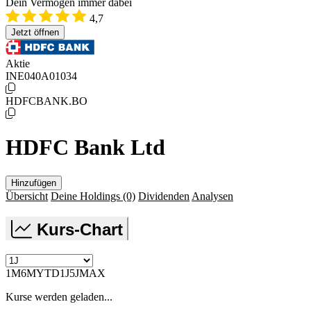
Dein Vermögen immer dabei
4,7
Jetzt öffnen
Aktie
INE040A01034
HDFCBANK.BO
HDFC Bank Ltd
Hinzufügen
Übersicht
Deine Holdings
(0)
Dividenden
Analysen
Kurs-Chart
1M
6M
YTD
1J
5J
MAX
Kurse werden geladen...