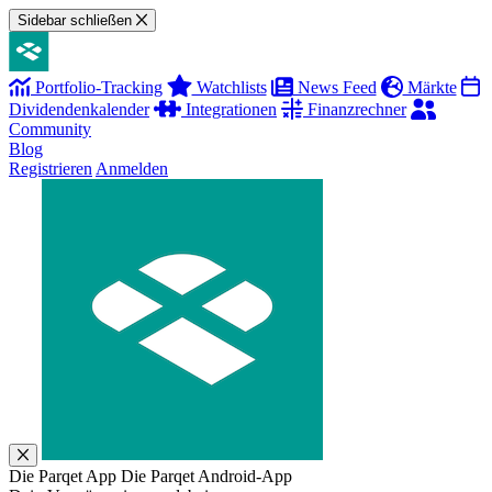
Sidebar schließen
Portfolio-Tracking
Watchlists
News Feed
Märkte
Dividendenkalender
Integrationen
Finanzrechner
Community
Blog
Registrieren
Anmelden
Die Parqet App
Die Parqet Android-App