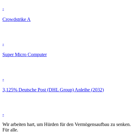
-
Crowdstrike A
-
Super Micro Computer
-
3,125% Deutsche Post (DHL Group) Anleihe (2032)
-
Wir arbeiten hart, um Hürden für den Vermögensaufbau zu senken.
Für alle.