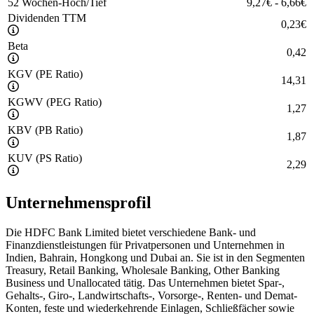
52 Wochen-Hoch/Tief
9,27
€
-
6,66
€
Dividenden TTM
0,23
€
Beta
0,42
KGV (PE Ratio)
14,31
KGWV (PEG Ratio)
1,27
KBV (PB Ratio)
1,87
KUV (PS Ratio)
2,29
Unternehmensprofil
Die HDFC Bank Limited bietet verschiedene Bank- und
Finanzdienstleistungen für Privatpersonen und Unternehmen in
Indien, Bahrain, Hongkong und Dubai an. Sie ist in den Segmenten
Treasury, Retail Banking, Wholesale Banking, Other Banking
Business und Unallocated tätig. Das Unternehmen bietet Spar-,
Gehalts-, Giro-, Landwirtschafts-, Vorsorge-, Renten- und Demat-
Konten, feste und wiederkehrende Einlagen, Schließfächer sowie