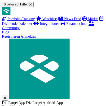
Sidebar schließen
Portfolio-Tracking
Watchlists
News Feed
Märkte
Dividendenkalender
Integrationen
Finanzrechner
Community
Blog
Registrieren
Anmelden
Die Parqet App
Die Parqet Android-App