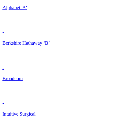
Alphabet 'A'
-
Berkshire Hathaway ‘B’
-
Broadcom
-
Intuitive Surgical