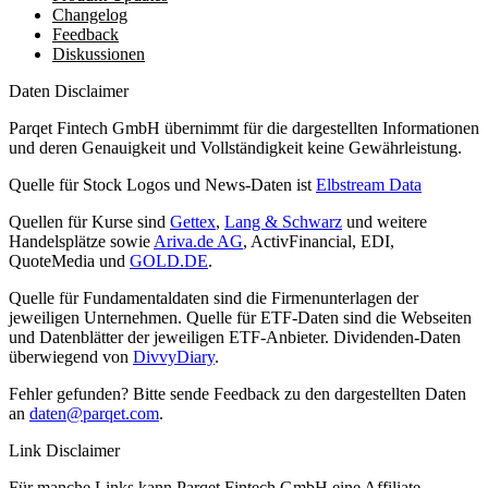
Changelog
Feedback
Diskussionen
Daten Disclaimer
Parqet Fintech GmbH übernimmt für die dargestellten Informationen
und deren Genauigkeit und Vollständigkeit keine Gewährleistung.
Quelle für Stock Logos und News-Daten ist
Elbstream Data
Quellen für Kurse sind
Gettex
,
Lang & Schwarz
und weitere
Handelsplätze sowie
Ariva.de AG
, ActivFinancial, EDI,
QuoteMedia und
GOLD.DE
.
Quelle für Fundamentaldaten sind die Firmenunterlagen der
jeweiligen Unternehmen. Quelle für ETF-Daten sind die Webseiten
und Datenblätter der jeweiligen ETF-Anbieter. Dividenden-Daten
überwiegend von
DivvyDiary
.
Fehler gefunden? Bitte sende Feedback zu den dargestellten Daten
an
daten@parqet.com
.
Link Disclaimer
Für manche Links kann Parqet Fintech GmbH eine Affiliate-