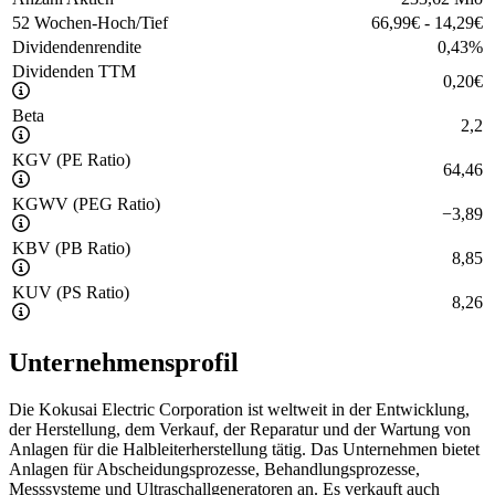
52 Wochen-Hoch/Tief
66,99
€
-
14,29
€
Dividendenrendite
0,43
%
Dividenden TTM
0,20
€
Beta
2,2
KGV (PE Ratio)
64,46
KGWV (PEG Ratio)
−
3,89
KBV (PB Ratio)
8,85
KUV (PS Ratio)
8,26
Unternehmensprofil
Die Kokusai Electric Corporation ist weltweit in der Entwicklung,
der Herstellung, dem Verkauf, der Reparatur und der Wartung von
Anlagen für die Halbleiterherstellung tätig. Das Unternehmen bietet
Anlagen für Abscheidungsprozesse, Behandlungsprozesse,
Messsysteme und Ultraschallgeneratoren an. Es verkauft auch