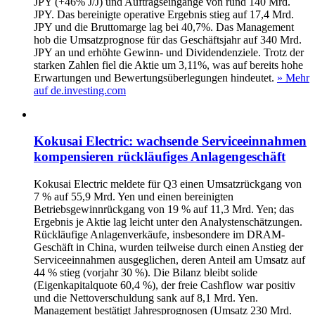
JPY (+46% J/J) und Auftragseingänge von rund 140 Mrd.
JPY. Das bereinigte operative Ergebnis stieg auf 17,4 Mrd.
JPY und die Bruttomarge lag bei 40,7%. Das Management
hob die Umsatzprognose für das Geschäftsjahr auf 340 Mrd.
JPY an und erhöhte Gewinn- und Dividendenziele. Trotz der
starken Zahlen fiel die Aktie um 3,11%, was auf bereits hohe
Erwartungen und Bewertungsüberlegungen hindeutet.
» Mehr
auf de.investing.com
Kokusai Electric: wachsende Serviceeinnahmen
kompensieren rückläufiges Anlagengeschäft
Kokusai Electric meldete für Q3 einen Umsatzrückgang von
7 % auf 55,9 Mrd. Yen und einen bereinigten
Betriebsgewinnrückgang von 19 % auf 11,3 Mrd. Yen; das
Ergebnis je Aktie lag leicht unter den Analystenschätzungen.
Rückläufige Anlagenverkäufe, insbesondere im DRAM-
Geschäft in China, wurden teilweise durch einen Anstieg der
Serviceeinnahmen ausgeglichen, deren Anteil am Umsatz auf
44 % stieg (vorjahr 30 %). Die Bilanz bleibt solide
(Eigenkapitalquote 60,4 %), der freie Cashflow war positiv
und die Nettoverschuldung sank auf 8,1 Mrd. Yen.
Management bestätigt Jahresprognosen (Umsatz 230 Mrd.