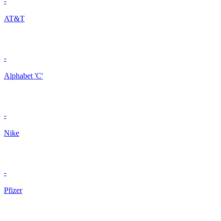
-
AT&T
-
Alphabet 'C'
-
Nike
-
Pfizer