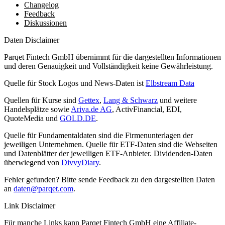
Changelog
Feedback
Diskussionen
Daten Disclaimer
Parqet Fintech GmbH übernimmt für die dargestellten Informationen
und deren Genauigkeit und Vollständigkeit keine Gewährleistung.
Quelle für Stock Logos und News-Daten ist
Elbstream Data
Quellen für Kurse sind
Gettex
,
Lang & Schwarz
und weitere
Handelsplätze sowie
Ariva.de AG
, ActivFinancial, EDI,
QuoteMedia und
GOLD.DE
.
Quelle für Fundamentaldaten sind die Firmenunterlagen der
jeweiligen Unternehmen. Quelle für ETF-Daten sind die Webseiten
und Datenblätter der jeweiligen ETF-Anbieter. Dividenden-Daten
überwiegend von
DivvyDiary
.
Fehler gefunden? Bitte sende Feedback zu den dargestellten Daten
an
daten@parqet.com
.
Link Disclaimer
Für manche Links kann Parqet Fintech GmbH eine Affiliate-