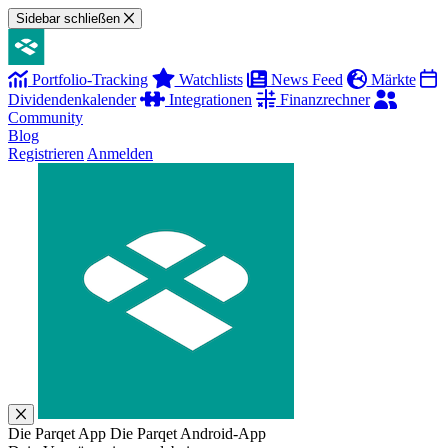
Sidebar schließen
Portfolio-Tracking
Watchlists
News Feed
Märkte
Dividendenkalender
Integrationen
Finanzrechner
Community
Blog
Registrieren
Anmelden
Die Parqet App
Die Parqet Android-App