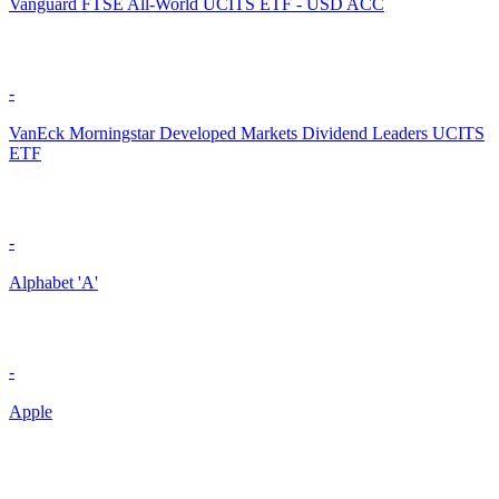
Vanguard FTSE All-World UCITS ETF - USD ACC
-
VanEck Morningstar Developed Markets Dividend Leaders UCITS
ETF
-
Alphabet 'A'
-
Apple