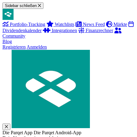
Sidebar schließen
Portfolio-Tracking
Watchlists
News Feed
Märkte
Dividendenkalender
Integrationen
Finanzrechner
Community
Blog
Registrieren
Anmelden
Die Parqet App
Die Parqet Android-App