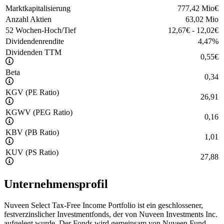
Marktkapitalisierung
777,42 Mio
€
Anzahl Aktien
63,02 Mio
52 Wochen-Hoch/Tief
12,67
€
-
12,02
€
Dividendenrendite
4,47
%
Dividenden TTM
0,55
€
Beta
0,34
KGV (PE Ratio)
26,91
KGWV (PEG Ratio)
0,16
KBV (PB Ratio)
1,01
KUV (PS Ratio)
27,88
Unternehmensprofil
Nuveen Select Tax-Free Income Portfolio ist ein geschlossener,
festverzinslicher Investmentfonds, der von Nuveen Investments Inc.
aufgelegt wurde. Der Fonds wird gemeinsam von Nuveen Fund