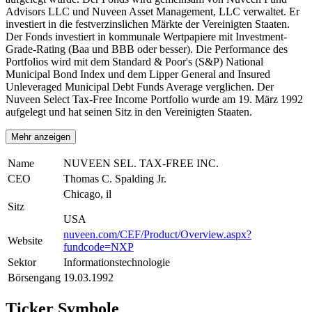
Advisors LLC und Nuveen Asset Management, LLC verwaltet. Er
investiert in die festverzinslichen Märkte der Vereinigten Staaten.
Der Fonds investiert in kommunale Wertpapiere mit Investment-
Grade-Rating (Baa und BBB oder besser). Die Performance des
Portfolios wird mit dem Standard & Poor's (S&P) National
Municipal Bond Index und dem Lipper General and Insured
Unleveraged Municipal Debt Funds Average verglichen. Der
Nuveen Select Tax-Free Income Portfolio wurde am 19. März 1992
aufgelegt und hat seinen Sitz in den Vereinigten Staaten.
Mehr anzeigen
Name
NUVEEN SEL. TAX-FREE INC.
CEO
Thomas C. Spalding Jr.
Chicago, il
Sitz
USA
nuveen.com/CEF/Product/Overview.aspx?
Website
fundcode=NXP
Sektor
Informationstechnologie
Börsengang
19.03.1992
Ticker Symbole