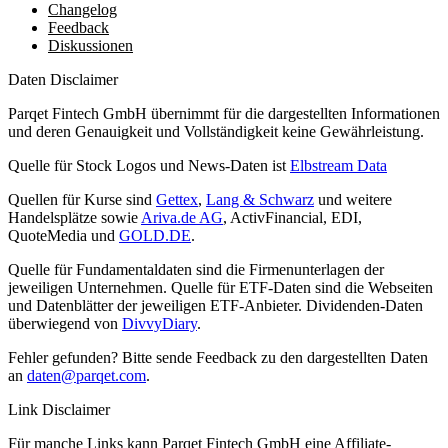
Changelog
Feedback
Diskussionen
Daten Disclaimer
Parqet Fintech GmbH übernimmt für die dargestellten Informationen
und deren Genauigkeit und Vollständigkeit keine Gewährleistung.
Quelle für Stock Logos und News-Daten ist
Elbstream Data
Quellen für Kurse sind
Gettex
,
Lang & Schwarz
und weitere
Handelsplätze sowie
Ariva.de AG
, ActivFinancial, EDI,
QuoteMedia und
GOLD.DE
.
Quelle für Fundamentaldaten sind die Firmenunterlagen der
jeweiligen Unternehmen. Quelle für ETF-Daten sind die Webseiten
und Datenblätter der jeweiligen ETF-Anbieter. Dividenden-Daten
überwiegend von
DivvyDiary
.
Fehler gefunden? Bitte sende Feedback zu den dargestellten Daten
an
daten@parqet.com
.
Link Disclaimer
Für manche Links kann Parqet Fintech GmbH eine Affiliate-