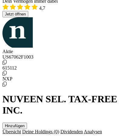
Dein Vermögen immer dabei
4,7
Jetzt öffnen
Aktie
US67062F1003
615112
NXP
NUVEEN SEL. TAX-FREE
INC.
Hinzufügen
Übersicht
Deine Holdings
(0)
Dividenden
Analysen