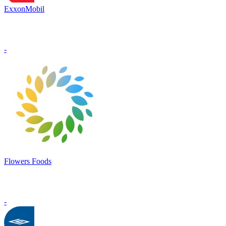
ExxonMobil
-
Flowers Foods
-