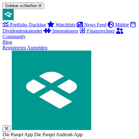
Sidebar schließen
Portfolio-Tracking
Watchlists
News Feed
Märkte
Dividendenkalender
Integrationen
Finanzrechner
Community
Blog
Registrieren
Anmelden
Die Parqet App
Die Parqet Android-App