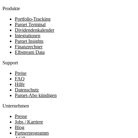
Produkte
Portfolio-Tracking
Parqet Terminal
Dividendenkalender
Integrationen
Parqet Insights
Finanzrechner
Elbstream Data
Support
Preise
FAQ
Hilfe
Datenschutz
Parqet-Abo kündigen
Unternehmen
Presse
Jobs / Karriere
Blog
Partnerprogramm