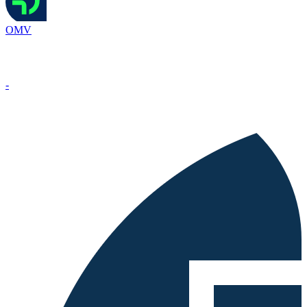
OMV
-