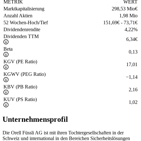
METRIK
WERT
Marktkapitalisierung
298,53 Mio
€
Anzahl Aktien
1,98 Mio
52 Wochen-Hoch/Tief
151,69
€
-
73,71
€
Dividendenrendite
4,22
%
Dividenden TTM
6,34
€
Beta
0,13
KGV (PE Ratio)
17,01
KGWV (PEG Ratio)
−
1,14
KBV (PB Ratio)
2,16
KUV (PS Ratio)
1,02
Unternehmensprofil
Die Orell Füssli AG ist mit ihren Tochtergesellschaften in der
Schweiz und international in den Bereichen Sicherheitslösungen