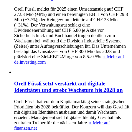
Orell Füssli meldet für 2025 einen Umsatzanstieg auf CHF
272.8 Mio (+8%) und einen bereinigten EBIT von CHF 29.8
Mio (+32%); der Reingewinn kletterte auf CHF 23 Mio
(+31%). Der Verwaltungsrat schlägt eine
Dividendenerhöhung auf CHF 5.80 je Aktie vor.
Sicherheitsdruck und Buchhandel trugen deutlich zum
Wachstum bei, während die Division Industrielle Systeme
(Zeiser) unter Auftragverschiebungen litt. Das Unternehmen
bestätigt das Umsatzziel von CHF 300 Mio bis 2028 und
präzisiert eine Ziel-EBIT-Marge von 8.5–9.5%.
» Mehr auf
de.investing.com
Orell Füssli setzt verstärkt auf digitale
Identitäten und strebt Wachstum bis 2028 an
Orell Füssli hat vor dem Kapitalmarkttag seine strategischen
Prioritäten bis 2028 bekräftigt. Der Konzern will das Geschäft
mit digitalen Identitäten ausbauen und damit Wachstum
erzielen. Management sieht digitales Identity-Geschäft als
zentralen Treiber für die nächsten Jahre.
» Mehr auf
finanzen.net