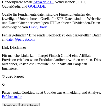
Handelsplätze sowie
Ariva.de AG
, ActivFinancial, EDI,
QuoteMedia und
GOLD.DE
.
Quelle für Fundamentaldaten sind die Firmenunterlagen der
jeweiligen Unternehmen. Quelle für ETF-Daten sind die Webseiten
und Datenblätter der jeweiligen ETF-Anbieter. Dividenden-Daten
überwiegend von
DivvyDiary
.
Fehler gefunden? Bitte sende Feedback zu den dargestellten Daten
an
daten@parqet.com
.
Link Disclaimer
Für manche Links kann Parqet Fintech GmbH eine Affiliate-
Provision erhalten wenn Produkte darüber erworben werden. Dies
hilft dabei, kostenlose Produkte und Inhalte auf Parqet zu
finanzieren.
© 2026 Parqet
🍪
Parqet
nutzt Cookies.
nutzt Cookies zur Anmeldung und Analyse.
Erfahre mehr
Ablehnen
Akzeptieren