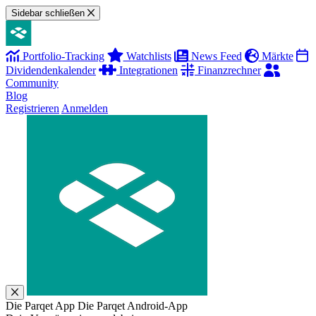
Sidebar schließen
Portfolio-Tracking
Watchlists
News Feed
Märkte
Dividendenkalender
Integrationen
Finanzrechner
Community
Blog
Registrieren
Anmelden
Die Parqet App
Die Parqet Android-App