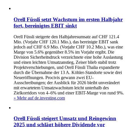
Orell Füssli setzt Wachstum im ersten Halbjahr
fort, bereinigtes EBIT sinkt
Orell Füssli steigerte den Halbjahresumsatz auf CHF 121.4
Mio. (Vorjahr CHF 120.1 Mio.), das bereinigte EBIT sank
jedoch auf CHF 6.9 Mio. (Vorjahr CHF 10.2 Mio.), was eine
Marge von 5.6% gegenüber 8.5% im Vorjahr ergibt. Die
Division Sicherheitsdruck verzeichnete eine hohe Auslastung
und einen leichten Umsatzanstieg, Zeiser blieb stabil trotz
Projektverschiebungen, und Orell Füssli Thalia expandierte
durch die Übernahme der 13 A. Köhler-Standorte sowie drei
Neueröffnungen. Procivis gewann zwei EU-
Ausschreibungen; der Ausblick für 2026 bleibt unverändert
mit erwartetem Umsatzwachstum leicht unterhalb des
Zielkorridors von 4–6% und einer EBIT-Marge von rund 9%.
» Mehr auf de.investing.com
Orell Füssli steigert Umsatz und Reingewinn
2025 und schlägt höhere Dividende vor