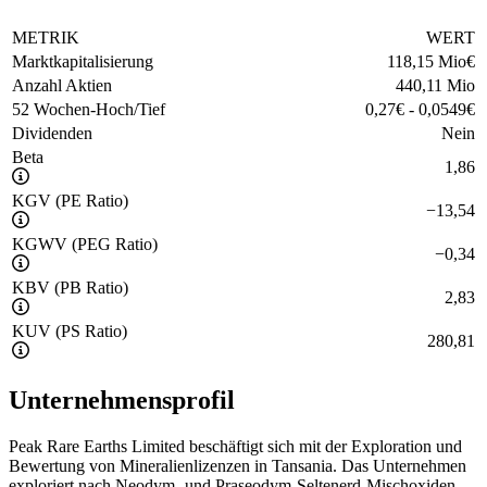
METRIK
WERT
Marktkapitalisierung
118,15 Mio
€
Anzahl Aktien
440,11 Mio
52 Wochen-Hoch/Tief
0,27
€
-
0,0549
€
Dividenden
Nein
Beta
1,86
KGV (PE Ratio)
−
13,54
KGWV (PEG Ratio)
−
0,34
KBV (PB Ratio)
2,83
KUV (PS Ratio)
280,81
Unternehmensprofil
Peak Rare Earths Limited beschäftigt sich mit der Exploration und
Bewertung von Mineralienlizenzen in Tansania. Das Unternehmen
exploriert nach Neodym- und Praseodym-Seltenerd-Mischoxiden.