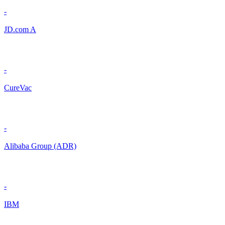
-
JD.com A
-
CureVac
-
Alibaba Group (ADR)
-
IBM