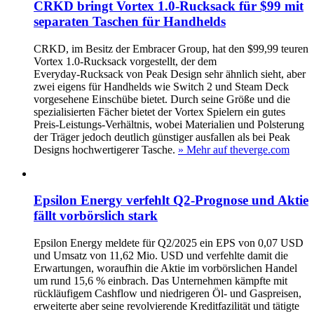
CRKD bringt Vortex 1.0‑Rucksack für $99 mit
separaten Taschen für Handhelds
CRKD, im Besitz der Embracer Group, hat den $99,99 teuren
Vortex 1.0‑Rucksack vorgestellt, der dem
Everyday‑Rucksack von Peak Design sehr ähnlich sieht, aber
zwei eigens für Handhelds wie Switch 2 und Steam Deck
vorgesehene Einschübe bietet. Durch seine Größe und die
spezialisierten Fächer bietet der Vortex Spielern ein gutes
Preis‑Leistungs‑Verhältnis, wobei Materialien und Polsterung
der Träger jedoch deutlich günstiger ausfallen als bei Peak
Designs hochwertigerer Tasche.
» Mehr auf theverge.com
Epsilon Energy verfehlt Q2-Prognose und Aktie
fällt vorbörslich stark
Epsilon Energy meldete für Q2/2025 ein EPS von 0,07 USD
und Umsatz von 11,62 Mio. USD und verfehlte damit die
Erwartungen, woraufhin die Aktie im vorbörslichen Handel
um rund 15,6 % einbrach. Das Unternehmen kämpfte mit
rückläufigem Cashflow und niedrigeren Öl- und Gaspreisen,
erweiterte aber seine revolvierende Kreditfazilität und tätigte