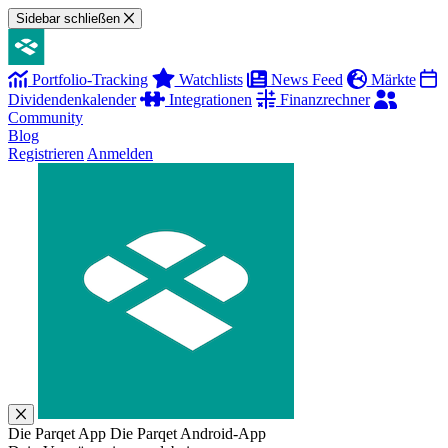
Sidebar schließen
Portfolio-Tracking
Watchlists
News Feed
Märkte
Dividendenkalender
Integrationen
Finanzrechner
Community
Blog
Registrieren
Anmelden
Die Parqet App
Die Parqet Android-App