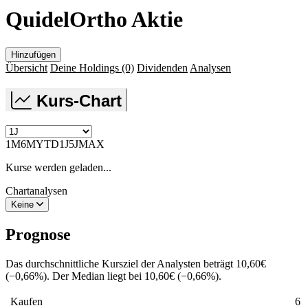
QuidelOrtho Aktie
Hinzufügen
Übersicht
Deine Holdings
(0)
Dividenden
Analysen
Kurs-Chart
1M
6M
YTD
1J
5J
MAX
Kurse werden geladen...
Chartanalysen
Keine
Prognose
Das durchschnittliche Kursziel der Analysten beträgt
10,60
€
(
−
0,66
%
)
. Der Median liegt bei
10,60
€
(
−
0,66
%
)
.
Kaufen
6