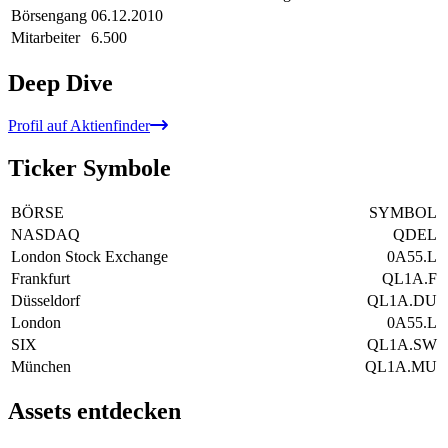
Börsengang
06.12.2010
Mitarbeiter
6.500
Deep Dive
Profil auf Aktienfinder
Ticker Symbole
BÖRSE
SYMBOL
NASDAQ
QDEL
London Stock Exchange
0A55.L
Frankfurt
QL1A.F
Düsseldorf
QL1A.DU
London
0A55.L
SIX
QL1A.SW
München
QL1A.MU
Assets entdecken