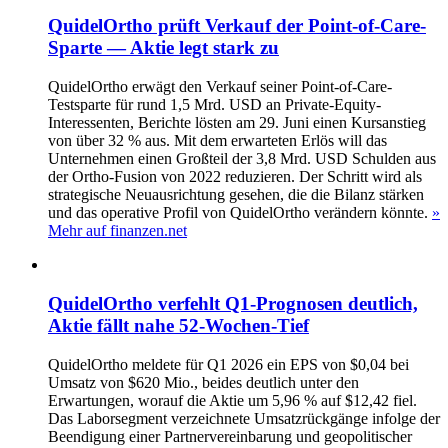
QuidelOrtho prüft Verkauf der Point-of-Care-
Sparte — Aktie legt stark zu
QuidelOrtho erwägt den Verkauf seiner Point-of-Care-
Testsparte für rund 1,5 Mrd. USD an Private-Equity-
Interessenten, Berichte lösten am 29. Juni einen Kursanstieg
von über 32 % aus. Mit dem erwarteten Erlös will das
Unternehmen einen Großteil der 3,8 Mrd. USD Schulden aus
der Ortho-Fusion von 2022 reduzieren. Der Schritt wird als
strategische Neuausrichtung gesehen, die die Bilanz stärken
und das operative Profil von QuidelOrtho verändern könnte.
»
Mehr auf finanzen.net
QuidelOrtho verfehlt Q1‑Prognosen deutlich,
Aktie fällt nahe 52‑Wochen‑Tief
QuidelOrtho meldete für Q1 2026 ein EPS von $0,04 bei
Umsatz von $620 Mio., beides deutlich unter den
Erwartungen, worauf die Aktie um 5,96 % auf $12,42 fiel.
Das Laborsegment verzeichnete Umsatzrückgänge infolge der
Beendigung einer Partnervereinbarung und geopolitischer