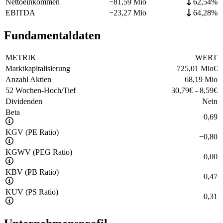
Nettoeinkommen
−
81,59 Mio
62,54%
EBITDA
−
23,27 Mio
64,28%
Fundamentaldaten
METRIK
WERT
Marktkapitalisierung
725,01 Mio
€
Anzahl Aktien
68,19 Mio
52 Wochen-Hoch/Tief
30,79
€
-
8,59
€
Dividenden
Nein
Beta
0,69
KGV (PE Ratio)
−
0,80
KGWV (PEG Ratio)
0,00
KBV (PB Ratio)
0,47
KUV (PS Ratio)
0,31