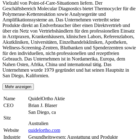
Vielzahl von Point-of-Care-Situationen liefern. Der
Geschäftsbereich Molecular Diagnostics bietet Thermocycler für die
Polymerase-Kettenreaktion sowie Analysegeräte und
Amplifikationssysteme an. Das Unternehmen vertreibt seine
Produkte direkt an Endverbraucher über einen Direktvertrieb und
über ein Netz von Vertriebshändlern für den professionellen Einsatz
in Arztpraxen, Krankenhäusern, klinischen Labors, Referenzlabors,
Akutkliniken, Universitäten, Einzelhandelskliniken, Apotheken,
Wellness-Screening-Zentren, Blutbanken und Spenderzentren sowie
für den individuellen, nicht-professionellen und rezeptfreien
Gebrauch. Das Unternehmen ist in Nordamerika, Europa, dem
Nahen Osten, Afrika, China und international tätig. Das
Unternehmen wurde 1979 gegründet und hat seinen Hauptsitz in
San Diego, Kalifornien.
Mehr anzeigen
Name
QuidelOrtho Aktie
CEO
Brian J. Blaser
San Diego, ca
Sitz
Australien
Website
quidelortho.com
Industrie
Gesundheitswesen: Ausstattung und Produkte