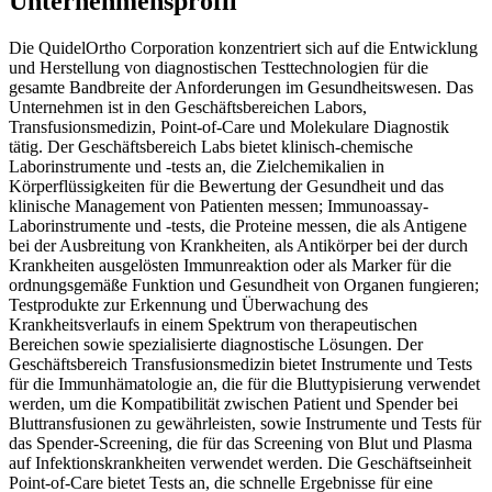
Unternehmensprofil
Die QuidelOrtho Corporation konzentriert sich auf die Entwicklung
und Herstellung von diagnostischen Testtechnologien für die
gesamte Bandbreite der Anforderungen im Gesundheitswesen. Das
Unternehmen ist in den Geschäftsbereichen Labors,
Transfusionsmedizin, Point-of-Care und Molekulare Diagnostik
tätig. Der Geschäftsbereich Labs bietet klinisch-chemische
Laborinstrumente und -tests an, die Zielchemikalien in
Körperflüssigkeiten für die Bewertung der Gesundheit und das
klinische Management von Patienten messen; Immunoassay-
Laborinstrumente und -tests, die Proteine messen, die als Antigene
bei der Ausbreitung von Krankheiten, als Antikörper bei der durch
Krankheiten ausgelösten Immunreaktion oder als Marker für die
ordnungsgemäße Funktion und Gesundheit von Organen fungieren;
Testprodukte zur Erkennung und Überwachung des
Krankheitsverlaufs in einem Spektrum von therapeutischen
Bereichen sowie spezialisierte diagnostische Lösungen. Der
Geschäftsbereich Transfusionsmedizin bietet Instrumente und Tests
für die Immunhämatologie an, die für die Bluttypisierung verwendet
werden, um die Kompatibilität zwischen Patient und Spender bei
Bluttransfusionen zu gewährleisten, sowie Instrumente und Tests für
das Spender-Screening, die für das Screening von Blut und Plasma
auf Infektionskrankheiten verwendet werden. Die Geschäftseinheit
Point-of-Care bietet Tests an, die schnelle Ergebnisse für eine