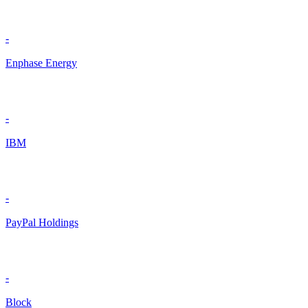
-
Enphase Energy
-
IBM
-
PayPal Holdings
-
Block