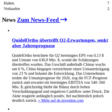
Halten
7
Verkaufen
2
News
Zum News-Feed
QuidelOrtho übertrifft Q2‑Erwartungen, senkt
aber Jahresprognose
QuidelOrtho berichtete für Q2 bereinigtes EPS von 0,13 $
und Umsatz von 630,9 Mio. $, womit die Schätzungen
übertroffen wurden. Das Geschäft außerhalb Chinas wuchs
um 6 %, China hingegen verzeichnete einen Umsatzrückgang
von 23 % und belastet die Entwicklung. Das Unternehmen
senkte die Umsatzprognose für 2026, zog die FCF‑Prognose
zurück und erwartet ein bereinigtes EBITDA von 540–560
Mio. $; gleichzeitig bleibt die Bilanz durch hohen
Verschuldungsgrad und negativen Cashflow unter Druck. Die
Aktie reagierte anfänglich positiv, fiel nachbörslich jedoch
deutlich zurück.
» Mehr auf de.investing.com