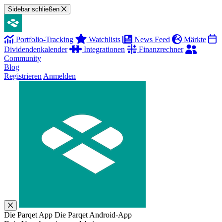
Sidebar schließen
Portfolio-Tracking
Watchlists
News Feed
Märkte
Dividendenkalender
Integrationen
Finanzrechner
Community
Blog
Registrieren
Anmelden
Die Parqet App
Die Parqet Android-App