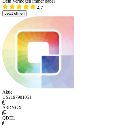
Dein Vermögen immer dabei
4,7
Jetzt öffnen
Aktie
US2197981051
A3DNGX
QDEL