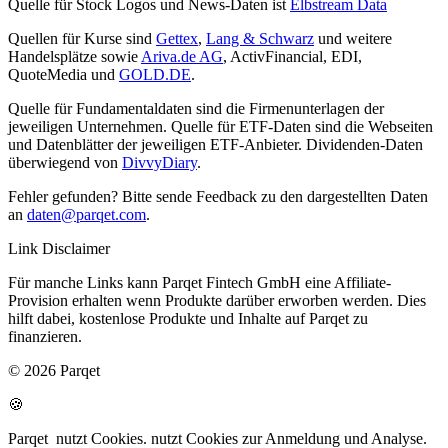
Quelle für Stock Logos und News-Daten ist
Elbstream Data
Quellen für Kurse sind
Gettex
,
Lang & Schwarz
und weitere
Handelsplätze sowie
Ariva.de AG
, ActivFinancial, EDI,
QuoteMedia und
GOLD.DE
.
Quelle für Fundamentaldaten sind die Firmenunterlagen der
jeweiligen Unternehmen. Quelle für ETF-Daten sind die Webseiten
und Datenblätter der jeweiligen ETF-Anbieter. Dividenden-Daten
überwiegend von
DivvyDiary
.
Fehler gefunden? Bitte sende Feedback zu den dargestellten Daten
an
daten@parqet.com
.
Link Disclaimer
Für manche Links kann Parqet Fintech GmbH eine Affiliate-
Provision erhalten wenn Produkte darüber erworben werden. Dies
hilft dabei, kostenlose Produkte und Inhalte auf Parqet zu
finanzieren.
© 2026 Parqet
🍪
Parqet
nutzt Cookies.
nutzt Cookies zur Anmeldung und Analyse.