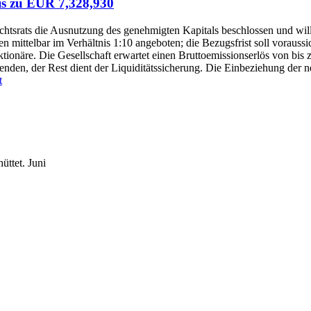
bis zu EUR 7,328,930
chtsrats die Ausnutzung des genehmigten Kapitals beschlossen und wil
mittelbar im Verhältnis 1:10 angeboten; die Bezugsfrist soll voraussi
tionäre. Die Gesellschaft erwartet einen Bruttoemissionserlös von bis
den, der Rest dient der Liquiditätssicherung. Die Einbeziehung der n
t
üttet.
Juni