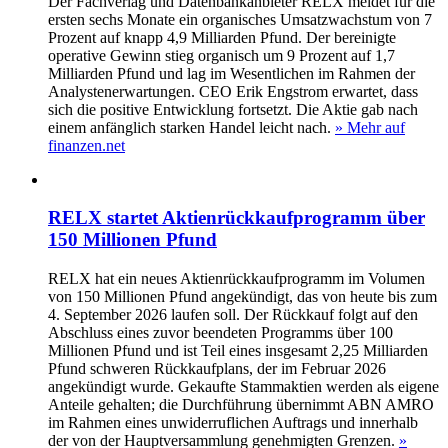
Der Fachverlag und Datenbankanbieter RELX meldet für die
ersten sechs Monate ein organisches Umsatzwachstum von 7
Prozent auf knapp 4,9 Milliarden Pfund. Der bereinigte
operative Gewinn stieg organisch um 9 Prozent auf 1,7
Milliarden Pfund und lag im Wesentlichen im Rahmen der
Analystenerwartungen. CEO Erik Engstrom erwartet, dass
sich die positive Entwicklung fortsetzt. Die Aktie gab nach
einem anfänglich starken Handel leicht nach.
» Mehr auf
finanzen.net
RELX startet Aktienrückkaufprogramm über
150 Millionen Pfund
RELX hat ein neues Aktienrückkaufprogramm im Volumen
von 150 Millionen Pfund angekündigt, das von heute bis zum
4. September 2026 laufen soll. Der Rückkauf folgt auf den
Abschluss eines zuvor beendeten Programms über 100
Millionen Pfund und ist Teil eines insgesamt 2,25 Milliarden
Pfund schweren Rückkaufplans, der im Februar 2026
angekündigt wurde. Gekaufte Stammaktien werden als eigene
Anteile gehalten; die Durchführung übernimmt ABN AMRO
im Rahmen eines unwiderruflichen Auftrags und innerhalb
der von der Hauptversammlung genehmigten Grenzen.
»