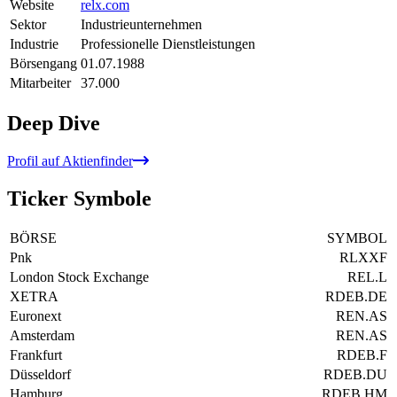
Website
relx.com
Sektor
Industrieunternehmen
Industrie
Professionelle Dienstleistungen
Börsengang
01.07.1988
Mitarbeiter
37.000
Deep Dive
Profil auf Aktienfinder
Ticker Symbole
BÖRSE
SYMBOL
Pnk
RLXXF
London Stock Exchange
REL.L
XETRA
RDEB.DE
Euronext
REN.AS
Amsterdam
REN.AS
Frankfurt
RDEB.F
Düsseldorf
RDEB.DU
Hamburg
RDEB.HM