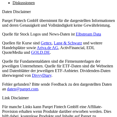
Diskussionen
Daten Disclaimer
Parqet Fintech GmbH übernimmt für die dargestellten Informationen
und deren Genauigkeit und Vollständigkeit keine Gewährleistung.
Quelle für Stock Logos und News-Daten ist
Elbstream Data
Quellen für Kurse sind
Gettex
,
Lang & Schwarz
und weitere
Handelsplätze sowie
Ariva.de AG
, ActivFinancial, EDI,
QuoteMedia und
GOLD.DE
.
Quelle für Fundamentaldaten sind die Firmenunterlagen der
jeweiligen Unternehmen. Quelle für ETF-Daten sind die Webseiten
und Datenblätter der jeweiligen ETF-Anbieter. Dividenden-Daten
überwiegend von
DivvyDiary
.
Fehler gefunden? Bitte sende Feedback zu den dargestellten Daten
an
daten@parqet.com
.
Link Disclaimer
Für manche Links kann Parqet Fintech GmbH eine Affiliate-
Provision erhalten wenn Produkte darüber erworben werden. Dies
hilft dabei, kostenlose Produkte und Inhalte auf Parqet zu