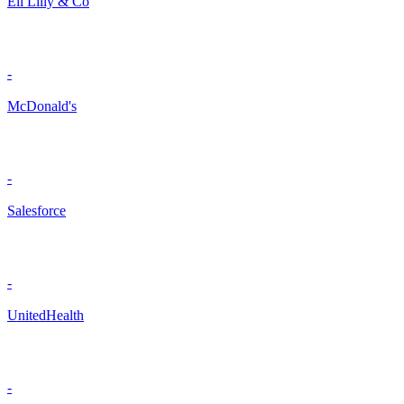
Eli Lilly & Co
-
McDonald's
-
Salesforce
-
UnitedHealth
-