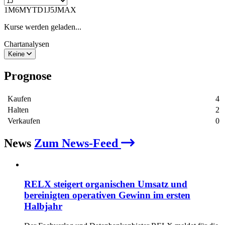
1M
6M
YTD
1J
5J
MAX
Kurse werden geladen...
Chartanalysen
Keine
Prognose
Kaufen
4
Halten
2
Verkaufen
0
News
Zum News-Feed
RELX steigert organischen Umsatz und
bereinigten operativen Gewinn im ersten
Halbjahr