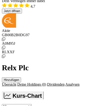
Dein Vermögen immer dabei
4,7
Jetzt öffnen
Aktie
GB00B2B0DG97
A0M95J
RLXXF
Relx Plc
Hinzufügen
Übersicht
Deine Holdings
(0)
Dividenden
Analysen
Kurs-Chart