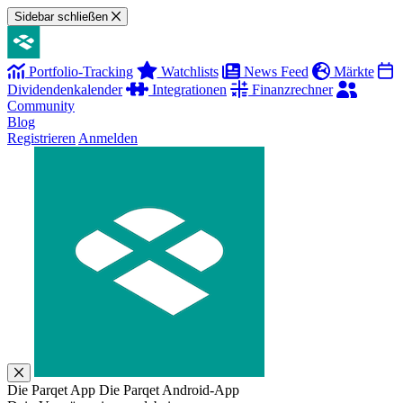
Sidebar schließen
Portfolio-Tracking
Watchlists
News Feed
Märkte
Dividendenkalender
Integrationen
Finanzrechner
Community
Blog
Registrieren
Anmelden
Die Parqet App
Die Parqet Android-App