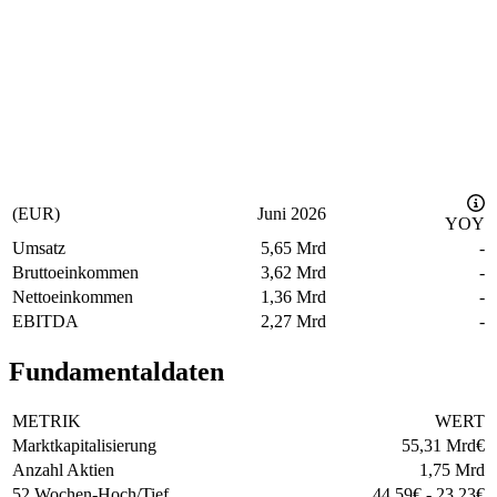
(EUR)
Juni 2026
YOY
Umsatz
5,65 Mrd
-
Bruttoeinkommen
3,62 Mrd
-
Nettoeinkommen
1,36 Mrd
-
EBITDA
2,27 Mrd
-
Fundamentaldaten
METRIK
WERT
Marktkapitalisierung
55,31 Mrd
€
Anzahl Aktien
1,75 Mrd
52 Wochen-Hoch/Tief
44,59
€
-
23,23
€