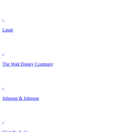
-
Linde
-
The Walt Disney Company
-
Johnson & Johnson
-