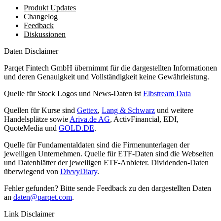
Produkt Updates
Changelog
Feedback
Diskussionen
Daten Disclaimer
Parqet Fintech GmbH übernimmt für die dargestellten Informationen
und deren Genauigkeit und Vollständigkeit keine Gewährleistung.
Quelle für Stock Logos und News-Daten ist
Elbstream Data
Quellen für Kurse sind
Gettex
,
Lang & Schwarz
und weitere
Handelsplätze sowie
Ariva.de AG
, ActivFinancial, EDI,
QuoteMedia und
GOLD.DE
.
Quelle für Fundamentaldaten sind die Firmenunterlagen der
jeweiligen Unternehmen. Quelle für ETF-Daten sind die Webseiten
und Datenblätter der jeweiligen ETF-Anbieter. Dividenden-Daten
überwiegend von
DivvyDiary
.
Fehler gefunden? Bitte sende Feedback zu den dargestellten Daten
an
daten@parqet.com
.
Link Disclaimer