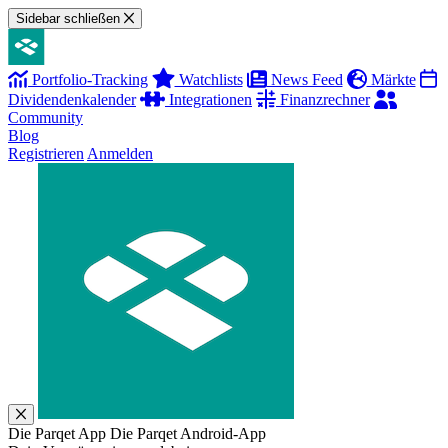
Sidebar schließen
Portfolio-Tracking
Watchlists
News Feed
Märkte
Dividendenkalender
Integrationen
Finanzrechner
Community
Blog
Registrieren
Anmelden
Die Parqet App
Die Parqet Android-App