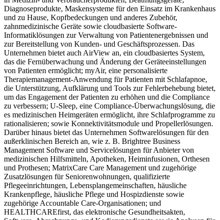
Diagnoseprodukte, Maskensysteme für den Einsatz im Krankenhaus
und zu Hause, Kopfbedeckungen und anderes Zubehör,
zahnmedizinische Geräte sowie cloudbasierte Software-
Informatiklösungen zur Verwaltung von Patientenergebnissen und
zur Bereitstellung von Kunden- und Geschäftsprozessen. Das
Unternehmen bietet auch AirView an, ein cloudbasiertes System,
das die Fernüberwachung und Änderung der Geräteeinstellungen
von Patienten ermöglicht; myAir, eine personalisierte
Therapiemanagement-Anwendung für Patienten mit Schlafapnoe,
die Unterstützung, Aufklärung und Tools zur Fehlerbehebung bietet,
um das Engagement der Patienten zu erhöhen und die Compliance
zu verbessern; U-Sleep, eine Compliance-Überwachungslösung, die
es medizinischen Heimgeräten ermöglicht, ihre Schlafprogramme zu
rationalisieren; sowie Konnektivitätsmodule und Propellerlösungen.
Darüber hinaus bietet das Unternehmen Softwarelösungen für den
außerklinischen Bereich an, wie z. B. Brightree Business
Management Software und Servicelösungen für Anbieter von
medizinischen Hilfsmitteln, Apotheken, Heiminfusionen, Orthesen
und Prothesen; MatrixCare Care Management und zugehörige
Zusatzlösungen für Seniorenwohnungen, qualifizierte
Pflegeeinrichtungen, Lebensplangemeinschaften, häusliche
Krankenpflege, häusliche Pflege und Hospizdienste sowie
zugehörige Accountable Care-Organisationen; und
HEALTHCAREfirst, das elektronische Gesundheitsakten,