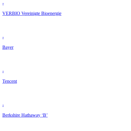
-
VERBIO Vereinigte Bioenergie
-
Bayer
-
Tencent
-
Berkshire Hathaway ‘B’