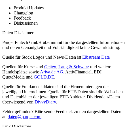
Produkt Updates
Changelog
Feedback
Diskussionen
Daten Disclaimer
Parqet Fintech GmbH übernimmt für die dargestellten Informationen
und deren Genauigkeit und Vollständigkeit keine Gewährleistung.
Quelle für Stock Logos und News-Daten ist
Elbstream Data
Quellen für Kurse sind
Gettex
,
Lang & Schwarz
und weitere
Handelsplätze sowie
Ariva.de AG
, ActivFinancial, EDI,
QuoteMedia und
GOLD.DE
.
Quelle für Fundamentaldaten sind die Firmenunterlagen der
jeweiligen Unternehmen. Quelle für ETF-Daten sind die Webseiten
und Datenblätter der jeweiligen ETF-Anbieter. Dividenden-Daten
überwiegend von
DivvyDiary
.
Fehler gefunden? Bitte sende Feedback zu den dargestellten Daten
an
daten@parqet.com
.
Link Disclaimer