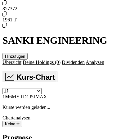
857372
1961.T
SANKI ENGINEERING
Hinzufügen
Übersicht
Deine Holdings
(0)
Dividenden
Analysen
Kurs-Chart
1M
6M
YTD
1J
5J
MAX
Kurse werden geladen...
Chartanalysen
Keine
Prognose