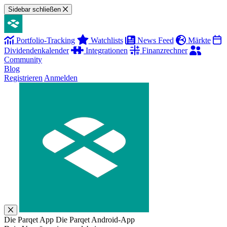
Sidebar schließen
Portfolio-Tracking
Watchlists
News Feed
Märkte
Dividendenkalender
Integrationen
Finanzrechner
Community
Blog
Registrieren
Anmelden
Die Parqet App
Die Parqet Android-App