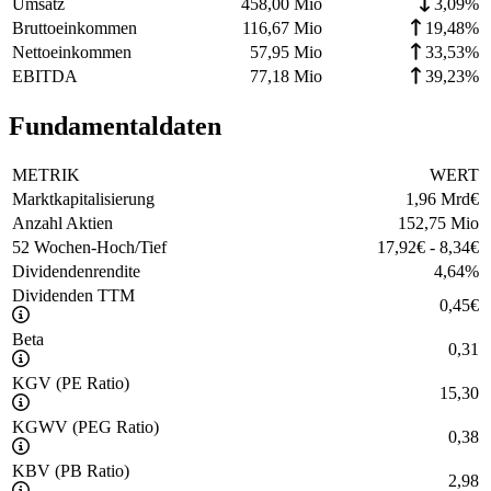
Umsatz
458,00 Mio
3,09%
Bruttoeinkommen
116,67 Mio
19,48%
Nettoeinkommen
57,95 Mio
33,53%
EBITDA
77,18 Mio
39,23%
Fundamentaldaten
METRIK
WERT
Marktkapitalisierung
1,96 Mrd
€
Anzahl Aktien
152,75 Mio
52 Wochen-Hoch/Tief
17,92
€
-
8,34
€
Dividendenrendite
4,64
%
Dividenden TTM
0,45
€
Beta
0,31
KGV (PE Ratio)
15,30
KGWV (PEG Ratio)
0,38
KBV (PB Ratio)
2,98