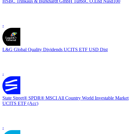
HSBC Trinkaus & Burkhardt GmbH TurboC O.End Nasd100
-
L&G Global Quality Dividends UCITS ETF USD Dist
-
State Street® SPDR® MSCI All Country World Investable Market
UCITS ETF (Acc)
-