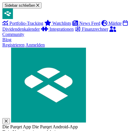
Sidebar schließen
Portfolio-Tracking
Watchlists
News Feed
Märkte
Dividendenkalender
Integrationen
Finanzrechner
Community
Blog
Registrieren
Anmelden
Die Parqet App
Die Parqet Android-App