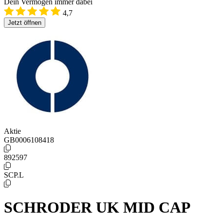
Dein Vermögen immer dabei
4,7
Jetzt öffnen
Aktie
GB0006108418
892597
SCP.L
SCHRODER UK MID CAP