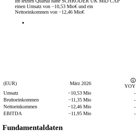
Im letzten
Quartal
hatte SCHRODER UK MID CAP
einen Umsatz von
−
10,53 Mio
€
und ein
Nettoeinkommen von
−
12,46 Mio
€
(EUR)
März 2026
YOY
Umsatz
−
10,53 Mio
-
Bruttoeinkommen
−
11,35 Mio
-
Nettoeinkommen
−
12,46 Mio
-
EBITDA
−
11,95 Mio
-
Fundamentaldaten