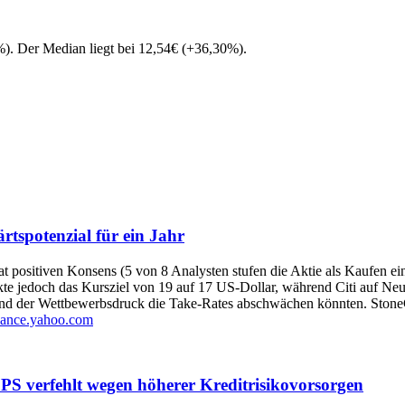
%
)
. Der Median liegt bei
12,54
€
(
+
36,30
%
)
.
tspotenzial für ein Jahr
 positiven Konsens (5 von 8 Analysten stufen die Aktie als Kaufen ei
e jedoch das Kursziel von 19 auf 17 US-Dollar, während Citi auf Neut
nd der Wettbewerbsdruck die Take‑Rates abschwächen könnten. StoneCo
nance.yahoo.com
PS verfehlt wegen höherer Kreditrisikovorsorgen