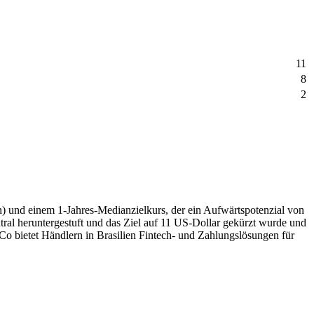
11
8
2
n) und einem 1‑Jahres-Medianzielkurs, der ein Aufwärtspotenzial von
ral heruntergestuft und das Ziel auf 11 US-Dollar gekürzt wurde und
 bietet Händlern in Brasilien Fintech‑ und Zahlungs­lösungen für