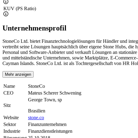
KUV (PS Ratio)
Unternehmensprofil
StoneCo Ltd. bietet Finanztechnologielösungen für Händler und integ
vertreibt seine Lösungen hauptsächlich über eigene Stone Hubs, die h
Personal und Software-Anbieter und verkauft Lösungen an stationäre
und mittelständische Unternehmen, sowie Marktplätze, E-Commerce-Pl
Cayman Islands. StoneCo Ltd. ist als Tochtergesellschaft von HR Hol
Mehr anzeigen
Name
StoneCo
CEO
Mateus Scherer Schwening
George Town, sp
Sitz
Brasilien
Website
stone.co
Sektor
Finanzunternehmen
Industrie
Finanzdienstleistungen
Börsengang
25.10.2018