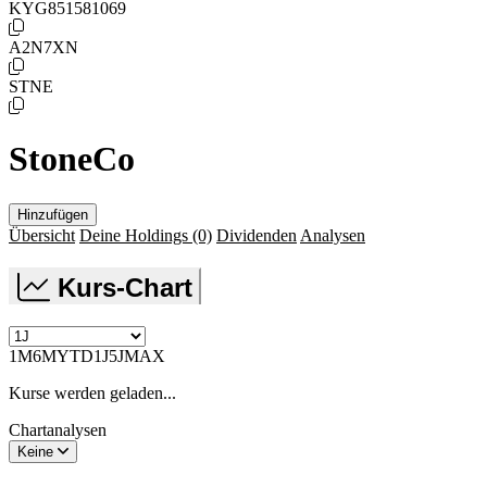
KYG851581069
A2N7XN
STNE
StoneCo
Hinzufügen
Übersicht
Deine Holdings
(0)
Dividenden
Analysen
Kurs-Chart
1M
6M
YTD
1J
5J
MAX
Kurse werden geladen...
Chartanalysen
Keine