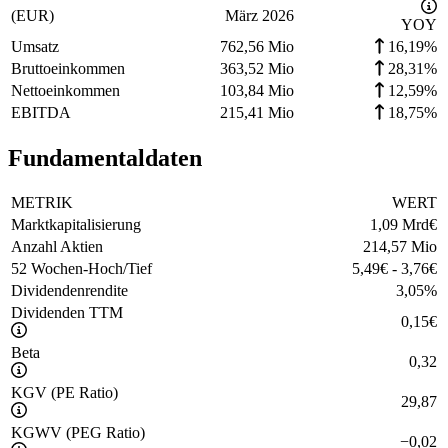
(EUR)
März 2026
YOY
Umsatz
762,56 Mio
16,19%
Bruttoeinkommen
363,52 Mio
28,31%
Nettoeinkommen
103,84 Mio
12,59%
EBITDA
215,41 Mio
18,75%
Fundamentaldaten
METRIK
WERT
Marktkapitalisierung
1,09 Mrd
€
Anzahl Aktien
214,57 Mio
52 Wochen-Hoch/Tief
5,49
€
-
3,76
€
Dividendenrendite
3,05
%
Dividenden TTM
0,15
€
Beta
0,32
KGV (PE Ratio)
29,87
KGWV (PEG Ratio)
−
0,02