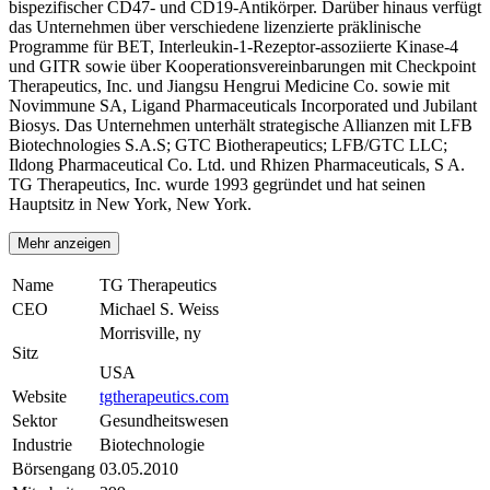
bispezifischer CD47- und CD19-Antikörper. Darüber hinaus verfügt
das Unternehmen über verschiedene lizenzierte präklinische
Programme für BET, Interleukin-1-Rezeptor-assoziierte Kinase-4
und GITR sowie über Kooperationsvereinbarungen mit Checkpoint
Therapeutics, Inc. und Jiangsu Hengrui Medicine Co. sowie mit
Novimmune SA, Ligand Pharmaceuticals Incorporated und Jubilant
Biosys. Das Unternehmen unterhält strategische Allianzen mit LFB
Biotechnologies S.A.S; GTC Biotherapeutics; LFB/GTC LLC;
Ildong Pharmaceutical Co. Ltd. und Rhizen Pharmaceuticals, S A.
TG Therapeutics, Inc. wurde 1993 gegründet und hat seinen
Hauptsitz in New York, New York.
Mehr anzeigen
Name
TG Therapeutics
CEO
Michael S. Weiss
Morrisville, ny
Sitz
USA
Website
tgtherapeutics.com
Sektor
Gesundheitswesen
Industrie
Biotechnologie
Börsengang
03.05.2010