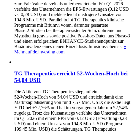
zum Fair Value derzeit als unterbewertet ein. Für Q1 2026
verfehlte das Unternehmen die EPS‑Erwartungen (0,12 USD
vs. 0,28 USD) und meldete leicht niedrigere Umsätze von
194,8 Mio. USD. Parallel treibt TG Therapeutics klinische
Programme mit Briumvi voran, darunter gestartete
Phase‑2‑Studien bei therapieresistenter Schizophrenie und
Myasthenia gravis sowie positive Post‑hoc‑Daten aus Phase‑3
und einen erfolgreichen ENHANCE‑Studienendpunkt zur
Bioäquivalenz eines neuen Einzeldosis‑Infusionsschemas.
»
Mehr auf de.investing.com
TG Therapeutics erreicht 52‑Wochen‑Hoch bei
54,04 USD
Die Aktie von TG Therapeutics stieg auf ein
52‑Wochen‑Hoch von 54,04 USD und erreicht damit eine
Marktkapitalisierung von rund 7,57 Mrd. USD; die Aktie liegt
YTD bei +72,76% und hat im vergangenen Jahr um 52,54%
zugelegt. Trotz des Kursanstiegs verfehlte das Unternehmen
im Q1 2026 mit einem EPS von 0,12 USD (Erwartung 0,28
USD) und einem Umsatz von 194,8 Mio. USD (Prognose
199,45 Mio. USD) die Schätzungen. TG Therapeutics