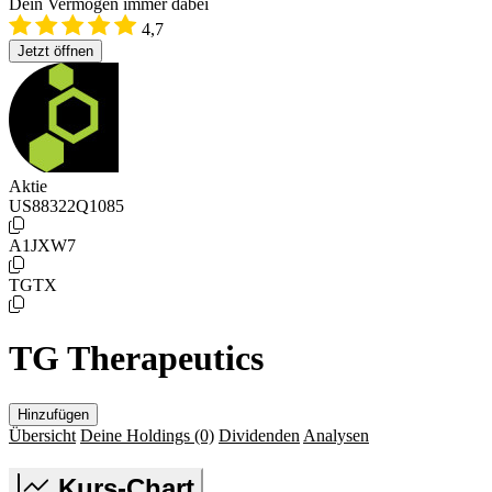
Dein Vermögen immer dabei
4,7
Jetzt öffnen
Aktie
US88322Q1085
A1JXW7
TGTX
TG Therapeutics
Hinzufügen
Übersicht
Deine Holdings
(0)
Dividenden
Analysen
Kurs-Chart