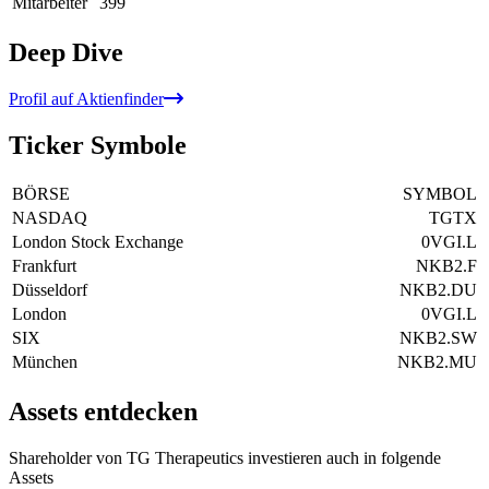
Mitarbeiter
399
Deep Dive
Profil auf Aktienfinder
Ticker Symbole
BÖRSE
SYMBOL
NASDAQ
TGTX
London Stock Exchange
0VGI.L
Frankfurt
NKB2.F
Düsseldorf
NKB2.DU
London
0VGI.L
SIX
NKB2.SW
München
NKB2.MU
Assets entdecken
Shareholder von TG Therapeutics investieren auch in folgende
Assets