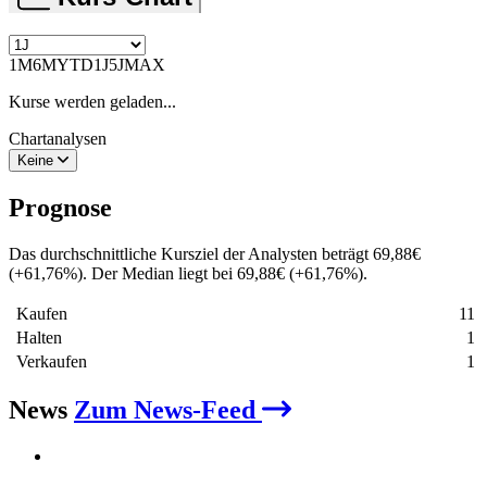
1M
6M
YTD
1J
5J
MAX
Kurse werden geladen...
Chartanalysen
Keine
Prognose
Das durchschnittliche Kursziel der Analysten beträgt
69,88
€
(
+
61,76
%
)
. Der Median liegt bei
69,88
€
(
+
61,76
%
)
.
Kaufen
11
Halten
1
Verkaufen
1
News
Zum News-Feed