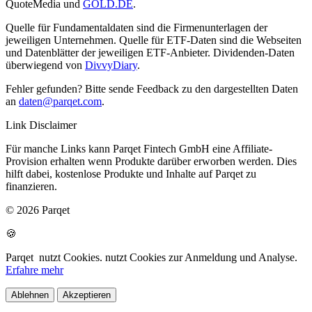
QuoteMedia und
GOLD.DE
.
Quelle für Fundamentaldaten sind die Firmenunterlagen der
jeweiligen Unternehmen. Quelle für ETF-Daten sind die Webseiten
und Datenblätter der jeweiligen ETF-Anbieter. Dividenden-Daten
überwiegend von
DivvyDiary
.
Fehler gefunden? Bitte sende Feedback zu den dargestellten Daten
an
daten@parqet.com
.
Link Disclaimer
Für manche Links kann Parqet Fintech GmbH eine Affiliate-
Provision erhalten wenn Produkte darüber erworben werden. Dies
hilft dabei, kostenlose Produkte und Inhalte auf Parqet zu
finanzieren.
© 2026 Parqet
🍪
Parqet
nutzt Cookies.
nutzt Cookies zur Anmeldung und Analyse.
Erfahre mehr
Ablehnen
Akzeptieren