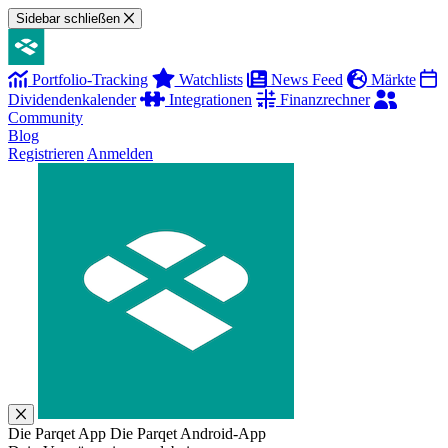
Sidebar schließen
Portfolio-Tracking
Watchlists
News Feed
Märkte
Dividendenkalender
Integrationen
Finanzrechner
Community
Blog
Registrieren
Anmelden
Die Parqet App
Die Parqet Android-App