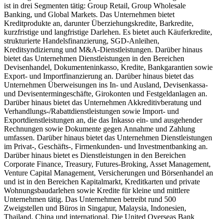
ist in drei Segmenten tätig: Group Retail, Group Wholesale
Banking, und Global Markets. Das Unternehmen bietet
Kreditprodukte an, darunter Überziehungskredite, Barkredite,
kurzfristige und langfristige Darlehen. Es bietet auch Käuferkredite,
strukturierte Handelsfinanzierung, SGD-Anleihen,
Kreditsyndizierung und M&A-Dienstleistungen. Darüber hinaus
bietet das Unternehmen Dienstleistungen in den Bereichen
Devisenhandel, Dokumenteninkasso, Kredite, Bankgarantien sowie
Export- und Importfinanzierung an. Darüber hinaus bietet das
Unternehmen Überweisungen ins In- und Ausland, Devisenkassa-
und Devisentermingeschäfte, Girokonten und Festgeldanlagen an.
Darüber hinaus bietet das Unternehmen Akkreditivberatung und
Verhandlungs-/Rabattdienstleistungen sowie Import- und
Exportdienstleistungen an, die das Inkasso ein- und ausgehender
Rechnungen sowie Dokumente gegen Annahme und Zahlung
umfassen. Darüber hinaus bietet das Unternehmen Dienstleistungen
im Privat-, Geschäfts-, Firmenkunden- und Investmentbanking an.
Darüber hinaus bietet es Dienstleistungen in den Bereichen
Corporate Finance, Treasury, Futures-Broking, Asset Management,
Venture Capital Management, Versicherungen und Börsenhandel an
und ist in den Bereichen Kapitalmarkt, Kreditkarten und private
Wohnungsbaudarlehen sowie Kredite für kleine und mittlere
Unternehmen tätig. Das Unternehmen betreibt rund 500
Zweigstellen und Büros in Singapur, Malaysia, Indonesien,
Thailand, China und international. Die United Overseas Bank