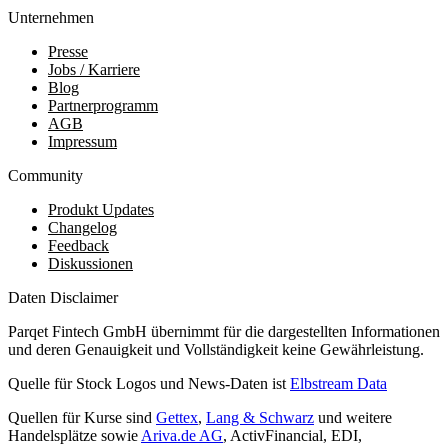
Unternehmen
Presse
Jobs / Karriere
Blog
Partnerprogramm
AGB
Impressum
Community
Produkt Updates
Changelog
Feedback
Diskussionen
Daten Disclaimer
Parqet Fintech GmbH übernimmt für die dargestellten Informationen
und deren Genauigkeit und Vollständigkeit keine Gewährleistung.
Quelle für Stock Logos und News-Daten ist
Elbstream Data
Quellen für Kurse sind
Gettex
,
Lang & Schwarz
und weitere
Handelsplätze sowie
Ariva.de AG
, ActivFinancial, EDI,