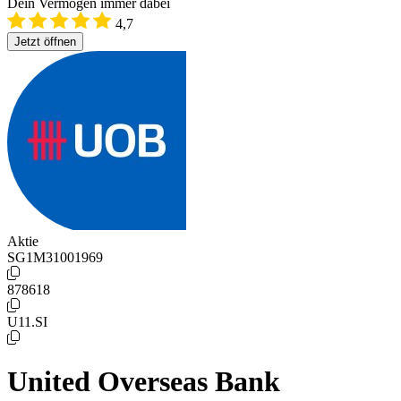
Dein Vermögen immer dabei
4,7
Jetzt öffnen
Aktie
SG1M31001969
878618
U11.SI
United Overseas Bank