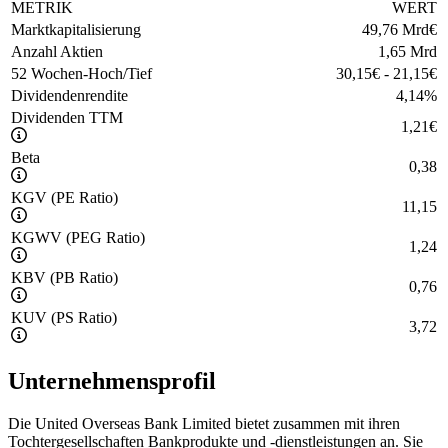
METRIK
WERT
Marktkapitalisierung
49,76 Mrd
€
Anzahl Aktien
1,65 Mrd
52 Wochen-Hoch/Tief
30,15
€
-
21,15
€
Dividendenrendite
4,14
%
Dividenden TTM
1,21
€
Beta
0,38
KGV (PE Ratio)
11,15
KGWV (PEG Ratio)
1,24
KBV (PB Ratio)
0,76
KUV (PS Ratio)
3,72
Unternehmensprofil
Die United Overseas Bank Limited bietet zusammen mit ihren
Tochtergesellschaften Bankprodukte und -dienstleistungen an. Sie