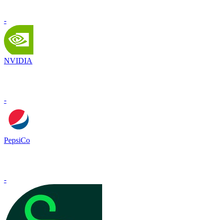
-
NVIDIA
-
PepsiCo
-