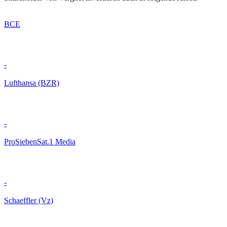
BCE
-
Lufthansa (BZR)
-
ProSiebenSat.1 Media
-
Schaeffler (Vz)