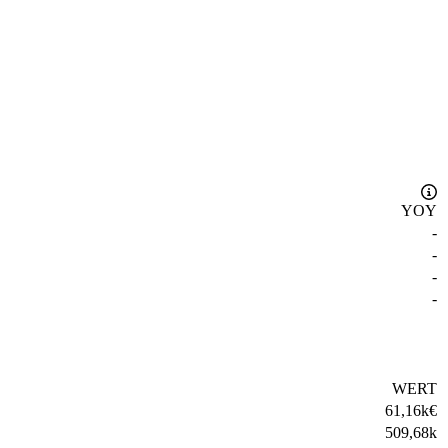
YOY
-
-
-
-
WERT
61,16k
€
509,68k