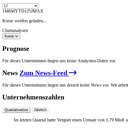
1M
6M
YTD
1J
5J
MAX
Kurse werden geladen...
Chartanalysen
Keine
Prognose
Für dieses Unternehmen liegen uns keine Analysten-Daten vor.
News
Zum News-Feed
Für dieses Unternehmen liegen uns derzeit keine News vor. Wir arbei
Unternehmenszahlen
Quartalsweise
Jährlich
Im letzten
Quartal
hatte Vergnet einen Umsatz von
1,79 Mio
€
u