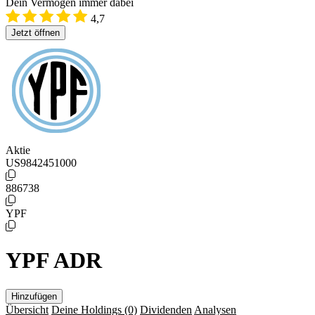
Dein Vermögen immer dabei
4,7
Jetzt öffnen
Aktie
US9842451000
886738
YPF
YPF ADR
Hinzufügen
Übersicht
Deine Holdings
(0)
Dividenden
Analysen