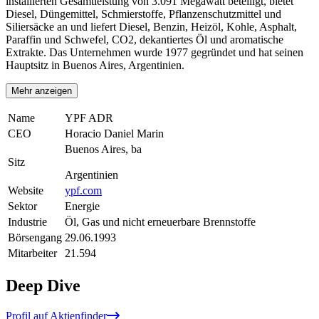
installierten Gesamtleistung von 3.091 Megawatt beteiligt, bietet
Diesel, Düngemittel, Schmierstoffe, Pflanzenschutzmittel und
Siliersäcke an und liefert Diesel, Benzin, Heizöl, Kohle, Asphalt,
Paraffin und Schwefel, CO2, dekantiertes Öl und aromatische
Extrakte. Das Unternehmen wurde 1977 gegründet und hat seinen
Hauptsitz in Buenos Aires, Argentinien.
Mehr anzeigen
Name
YPF ADR
CEO
Horacio Daniel Marin
Buenos Aires, ba
Sitz
Argentinien
Website
ypf.com
Sektor
Energie
Industrie
Öl, Gas und nicht erneuerbare Brennstoffe
Börsengang
29.06.1993
Mitarbeiter
21.594
Deep Dive
Profil auf Aktienfinder