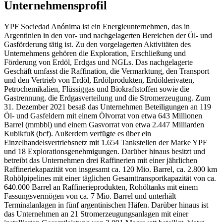
Unternehmensprofil
YPF Sociedad Anónima ist ein Energieunternehmen, das in
Argentinien in den vor- und nachgelagerten Bereichen der Öl- und
Gasförderung tätig ist. Zu den vorgelagerten Aktivitäten des
Unternehmens gehören die Exploration, Erschließung und
Förderung von Erdöl, Erdgas und NGLs. Das nachgelagerte
Geschäft umfasst die Raffination, die Vermarktung, den Transport
und den Vertrieb von Erdöl, Erdölprodukten, Erdölderivaten,
Petrochemikalien, Flüssiggas und Biokraftstoffen sowie die
Gastrennung, die Erdgasverteilung und die Stromerzeugung. Zum
31. Dezember 2021 besaß das Unternehmen Beteiligungen an 119
Öl- und Gasfeldern mit einem Ölvorrat von etwa 643 Millionen
Barrel (mmbbl) und einem Gasvorrat von etwa 2.447 Milliarden
Kubikfuß (bcf). Außerdem verfügte es über ein
Einzelhandelsvertriebsnetz mit 1.654 Tankstellen der Marke YPF
und 18 Explorationsgenehmigungen. Darüber hinaus besitzt und
betreibt das Unternehmen drei Raffinerien mit einer jährlichen
Raffineriekapazität von insgesamt ca. 120 Mio. Barrel, ca. 2.800 km
Rohölpipelines mit einer täglichen Gesamttransportkapazität von ca.
640.000 Barrel an Raffinerieprodukten, Rohöltanks mit einem
Fassungsvermögen von ca. 7 Mio. Barrel und unterhält
Terminalanlagen in fünf argentinischen Häfen. Darüber hinaus ist
das Unternehmen an 21 Stromerzeugungsanlagen mit einer