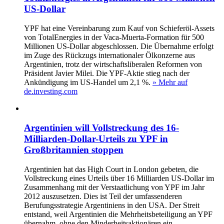
US-Dollar
YPF hat eine Vereinbarung zum Kauf von Schieferöl-Assets
von TotalEnergies in der Vaca-Muerta-Formation für 500
Millionen US-Dollar abgeschlossen. Die Übernahme erfolgt
im Zuge des Rückzugs internationaler Ölkonzerne aus
Argentinien, trotz der wirtschaftsliberalen Reformen von
Präsident Javier Milei. Die YPF-Aktie stieg nach der
Ankündigung im US-Handel um 2,1 %.
» Mehr auf
de.investing.com
Argentinien will Vollstreckung des 16-
Milliarden-Dollar-Urteils zu YPF in
Großbritannien stoppen
Argentinien hat das High Court in London gebeten, die
Vollstreckung eines Urteils über 16 Milliarden US-Dollar im
Zusammenhang mit der Verstaatlichung von YPF im Jahr
2012 auszusetzen. Dies ist Teil der umfassenderen
Berufungsstrategie Argentiniens in den USA. Der Streit
entstand, weil Argentinien die Mehrheitsbeteiligung an YPF
übernahm, ohne den Minderheitsaktionären ein