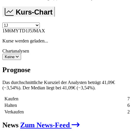
Kurs-Chart
1M
6M
YTD
1J
5J
MAX
Kurse werden geladen...
Chartanalysen
Keine
Prognose
Das durchschnittliche Kursziel der Analysten beträgt
41,09
€
(
−
3,54
%
)
. Der Median liegt bei
41,09
€
(
−
3,54
%
)
.
Kaufen
7
Halten
6
Verkaufen
2
News
Zum News-Feed