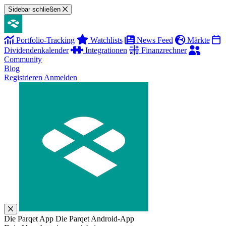
Sidebar schließen
Portfolio-Tracking
Watchlists
News Feed
Märkte
Dividendenkalender
Integrationen
Finanzrechner
Community
Blog
Registrieren
Anmelden
Die Parqet App
Die Parqet Android-App