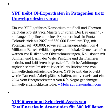
YPF treibt Öl-Exporthafen in Patagonien trotz
Umweltprotesten voran
Ein von YPF geführtes Konsortium mit Shell und Chevron
treibt das Projekt Vaca Muerta Sur voran: Der Bau einer 437
km langen Pipeline und eines Exportterminals in Punta
Colorada zielt bis 2027 auf 550.000 Barrel pro Tag, mit
Potenzial auf 700.000, sowie auf Lagerkapazitäten von 4
Millionen Barrel. Wildtierexperten und lokale Gemeinschaften
warnen vor Risiken von Ölverschmutzungen, Kollisionen mit
Schiffen und Lärm, der Wale, Pinguine und die Fischerei
bedroht, und kritisieren begrenzte öffentliche Anhörungen;
zugleich schürt Präsident Javier Mileis Rücknahme von
Umweltschutzauflagen die Sorge. YPF betont, das Projekt
werde Tausende Arbeitsplätze schaffen, und verweist auf eine
2024 vom Energiesekretariat von Río Negro genehmigte
Umweltverträglichkeitsstudie.
» Mehr auf theguardian.com
YPF übernimmt Schieferöl-Assets von
TotalEnergies in Argentinien für 500 Millionen