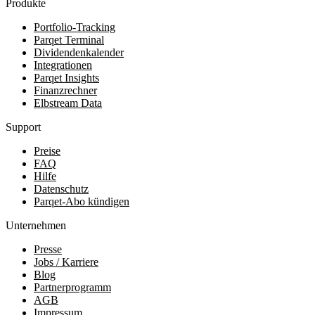
Produkte
Portfolio-Tracking
Parqet Terminal
Dividendenkalender
Integrationen
Parqet Insights
Finanzrechner
Elbstream Data
Support
Preise
FAQ
Hilfe
Datenschutz
Parqet-Abo kündigen
Unternehmen
Presse
Jobs / Karriere
Blog
Partnerprogramm
AGB
Impressum