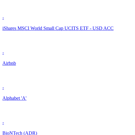
-
iShares MSCI World Small Cap UCITS ETF - USD ACC
-
Airbnb
-
Alphabet 'A'
-
BioNTech (ADR)