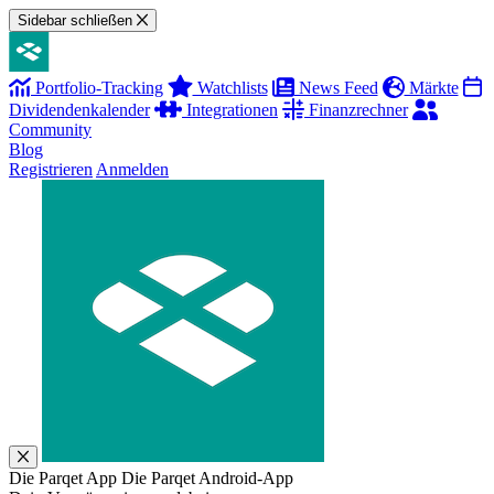
Sidebar schließen
Portfolio-Tracking
Watchlists
News Feed
Märkte
Dividendenkalender
Integrationen
Finanzrechner
Community
Blog
Registrieren
Anmelden
Die Parqet App
Die Parqet Android-App