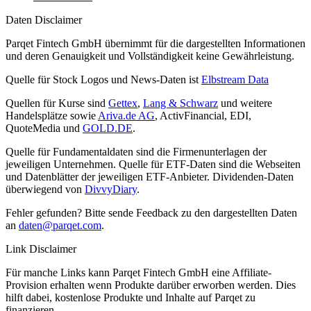
Daten Disclaimer
Parqet Fintech GmbH übernimmt für die dargestellten Informationen
und deren Genauigkeit und Vollständigkeit keine Gewährleistung.
Quelle für Stock Logos und News-Daten ist
Elbstream Data
Quellen für Kurse sind
Gettex
,
Lang & Schwarz
und weitere
Handelsplätze sowie
Ariva.de AG
, ActivFinancial, EDI,
QuoteMedia und
GOLD.DE
.
Quelle für Fundamentaldaten sind die Firmenunterlagen der
jeweiligen Unternehmen. Quelle für ETF-Daten sind die Webseiten
und Datenblätter der jeweiligen ETF-Anbieter. Dividenden-Daten
überwiegend von
DivvyDiary
.
Fehler gefunden? Bitte sende Feedback zu den dargestellten Daten
an
daten@parqet.com
.
Link Disclaimer
Für manche Links kann Parqet Fintech GmbH eine Affiliate-
Provision erhalten wenn Produkte darüber erworben werden. Dies
hilft dabei, kostenlose Produkte und Inhalte auf Parqet zu
finanzieren.