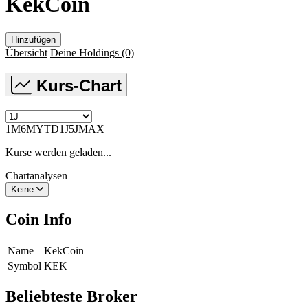
KekCoin
Hinzufügen
Übersicht
Deine Holdings
(0)
Kurs-Chart
1M
6M
YTD
1J
5J
MAX
Kurse werden geladen...
Chartanalysen
Keine
Coin Info
Name
KekCoin
Symbol
KEK
Beliebteste Broker