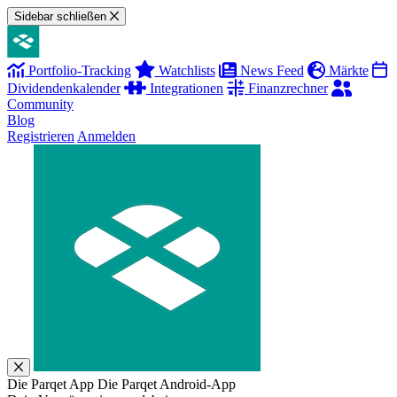
Sidebar schließen
Portfolio-Tracking
Watchlists
News Feed
Märkte
Dividendenkalender
Integrationen
Finanzrechner
Community
Blog
Registrieren
Anmelden
Die Parqet App
Die Parqet Android-App