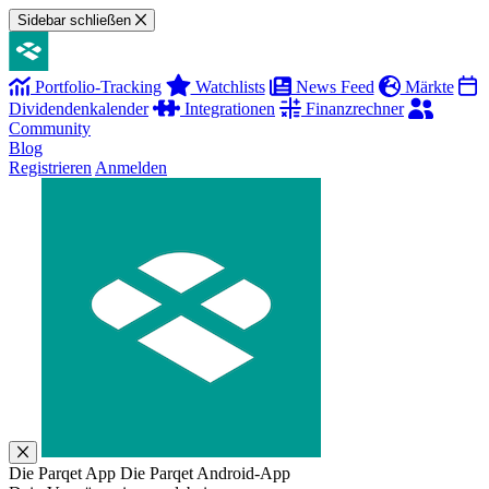
Sidebar schließen
Portfolio-Tracking
Watchlists
News Feed
Märkte
Dividendenkalender
Integrationen
Finanzrechner
Community
Blog
Registrieren
Anmelden
Die Parqet App
Die Parqet Android-App