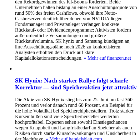
den Rekordgewinnen des KI-Booms forderten. Beide
Unternehmen halten bislang an einer Ausschüttungsquote von
rund 50% des freien Cashflows, obwohl ihre Netto-
Cashreserven deutlich über denen von NVIDIA liegen.
Fondsmanager und Privatanleger verlangen konkrete
Rückkauf- oder Dividendenprogramme; Aktivisten fordern
außerordentliche Versammlungen und größere
Rückkaufvolumina. SK hynix und Samsung kündigten an,
ihre Ausschüttungspläne noch 2026 zu konkretisieren,
Analysten erhöhten den Druck auf klare
Kapitalallokationsentscheidungen.
» Mehr auf finanzen.net
SK Hynix: Nach starker Rallye folgt scharfe
Korrektur — sind Speicheraktien jetzt attraktiv
Die Aktie von SK Hynix stieg bis zum 25. Juni um fast 360
Prozent und verlor danach rund 60 Prozent, ein Beispiel für
die hohe Volatilität bei Speicherchipherstellern. Trotz starker
Kurseinbußen sind viele Speicherhersteller weiterhin
hochprofitabel. Experten sehen sowohl Einstiegschancen
wegen Knappheit und Langfristbedarf an Speicher als auch
Risiken durch starke Kursschwankungen und Unsicherheit in
der Nachfrage.
» Mehr auf handelsblatt.com