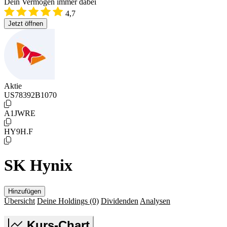
Dein Vermögen immer dabei
4,7
Jetzt öffnen
Aktie
US78392B1070
A1JWRE
HY9H.F
SK Hynix
Hinzufügen
Übersicht
Deine Holdings
(0)
Dividenden
Analysen
Kurs-Chart