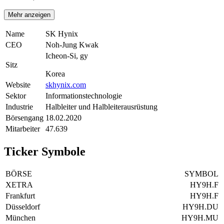
Mehr anzeigen
Name
SK Hynix
CEO
Noh-Jung Kwak
Icheon-Si, gy
Sitz
Korea
Website
skhynix.com
Sektor
Informationstechnologie
Industrie
Halbleiter und Halbleiterausrüstung
Börsengang
18.02.2020
Mitarbeiter
47.639
Ticker Symbole
BÖRSE
SYMBOL
XETRA
HY9H.F
Frankfurt
HY9H.F
Düsseldorf
HY9H.DU
München
HY9H.MU