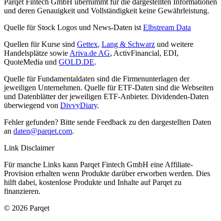
Parqet Fintech GmbH übernimmt für die dargestellten Informationen
und deren Genauigkeit und Vollständigkeit keine Gewährleistung.
Quelle für Stock Logos und News-Daten ist
Elbstream Data
Quellen für Kurse sind
Gettex
,
Lang & Schwarz
und weitere
Handelsplätze sowie
Ariva.de AG
, ActivFinancial, EDI,
QuoteMedia und
GOLD.DE
.
Quelle für Fundamentaldaten sind die Firmenunterlagen der
jeweiligen Unternehmen. Quelle für ETF-Daten sind die Webseiten
und Datenblätter der jeweiligen ETF-Anbieter. Dividenden-Daten
überwiegend von
DivvyDiary
.
Fehler gefunden? Bitte sende Feedback zu den dargestellten Daten
an
daten@parqet.com
.
Link Disclaimer
Für manche Links kann Parqet Fintech GmbH eine Affiliate-
Provision erhalten wenn Produkte darüber erworben werden. Dies
hilft dabei, kostenlose Produkte und Inhalte auf Parqet zu
finanzieren.
© 2026 Parqet