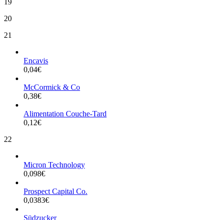
19
20
21
Encavis
0,04
€
McCormick & Co
0,38
€
Alimentation Couche-Tard
0,12
€
22
Micron Technology
0,098
€
Prospect Capital Co.
0,0383
€
Südzucker