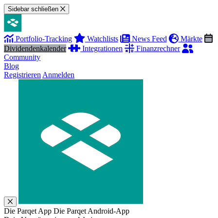
Sidebar schließen
Portfolio-Tracking
Watchlists
News Feed
Märkte
Dividendenkalender
Integrationen
Finanzrechner
Community
Blog
Registrieren
Anmelden
Die Parqet App
Die Parqet Android-App