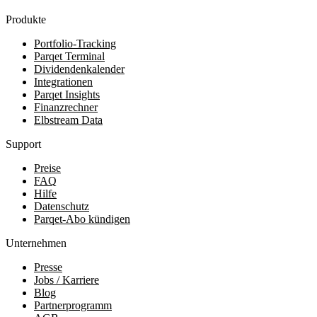
Produkte
Portfolio-Tracking
Parqet Terminal
Dividendenkalender
Integrationen
Parqet Insights
Finanzrechner
Elbstream Data
Support
Preise
FAQ
Hilfe
Datenschutz
Parqet-Abo kündigen
Unternehmen
Presse
Jobs / Karriere
Blog
Partnerprogramm