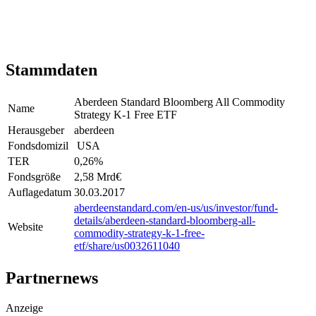
Stammdaten
Aberdeen Standard Bloomberg All Commodity
Name
Strategy K-1 Free ETF
Herausgeber
aberdeen
Fondsdomizil
USA
TER
0,26
%
Fondsgröße
2,58 Mrd
€
Auflagedatum
30.03.2017
aberdeenstandard.com/en-us/us/investor/fund-
details/aberdeen-standard-bloomberg-all-
Website
commodity-strategy-k-1-free-
etf/share/us0032611040
Partnernews
Anzeige