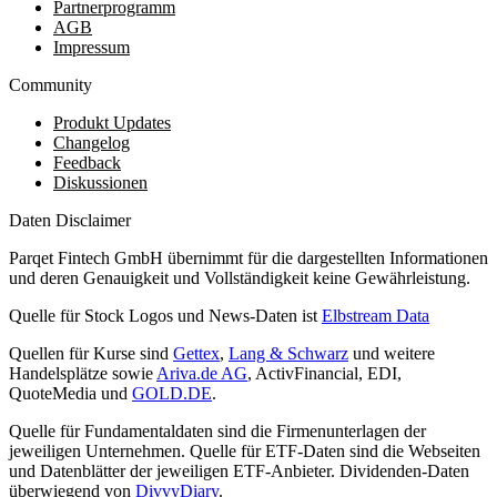
Partnerprogramm
AGB
Impressum
Community
Produkt Updates
Changelog
Feedback
Diskussionen
Daten Disclaimer
Parqet Fintech GmbH übernimmt für die dargestellten Informationen
und deren Genauigkeit und Vollständigkeit keine Gewährleistung.
Quelle für Stock Logos und News-Daten ist
Elbstream Data
Quellen für Kurse sind
Gettex
,
Lang & Schwarz
und weitere
Handelsplätze sowie
Ariva.de AG
, ActivFinancial, EDI,
QuoteMedia und
GOLD.DE
.
Quelle für Fundamentaldaten sind die Firmenunterlagen der
jeweiligen Unternehmen. Quelle für ETF-Daten sind die Webseiten
und Datenblätter der jeweiligen ETF-Anbieter. Dividenden-Daten
überwiegend von
DivvyDiary
.