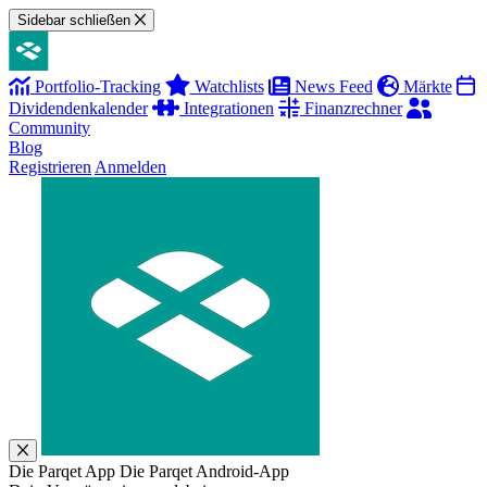
Sidebar schließen
Portfolio-Tracking
Watchlists
News Feed
Märkte
Dividendenkalender
Integrationen
Finanzrechner
Community
Blog
Registrieren
Anmelden
Die Parqet App
Die Parqet Android-App