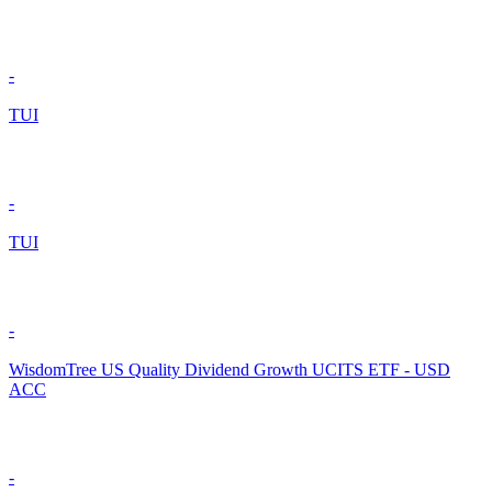
-
TUI
-
TUI
-
WisdomTree US Quality Dividend Growth UCITS ETF - USD
ACC
-