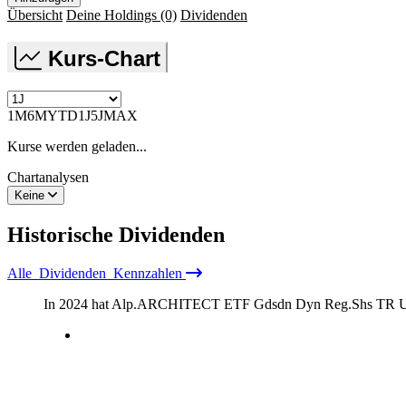
Übersicht
Deine Holdings
(0)
Dividenden
Kurs-Chart
1M
6M
YTD
1J
5J
MAX
Kurse werden geladen...
Chartanalysen
Keine
Historische
Dividenden
Alle
Dividenden
Kennzahlen
In 2024 hat Alp.ARCHITECT ETF Gdsdn Dyn Reg.Shs TR 