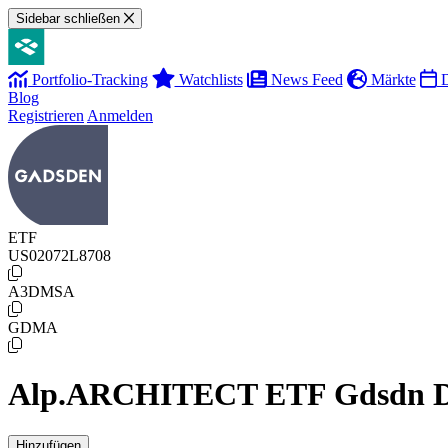
Sidebar schließen
Portfolio-Tracking
Watchlists
News Feed
Märkte
D
Blog
Registrieren
Anmelden
ETF
US02072L8708
A3DMSA
GDMA
Alp.ARCHITECT ETF Gdsdn Dy
Hinzufügen