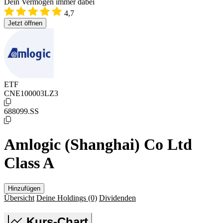
Dein Vermögen immer dabei
4,7
Jetzt öffnen
ETF
CNE100003LZ3
688099.SS
Amlogic (Shanghai) Co Ltd
Class A
Hinzufügen
Übersicht
Deine Holdings
(0)
Dividenden
Kurs-Chart