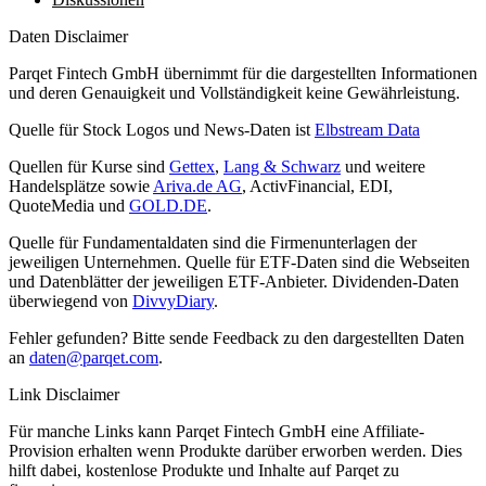
Daten Disclaimer
Parqet Fintech GmbH übernimmt für die dargestellten Informationen
und deren Genauigkeit und Vollständigkeit keine Gewährleistung.
Quelle für Stock Logos und News-Daten ist
Elbstream Data
Quellen für Kurse sind
Gettex
,
Lang & Schwarz
und weitere
Handelsplätze sowie
Ariva.de AG
, ActivFinancial, EDI,
QuoteMedia und
GOLD.DE
.
Quelle für Fundamentaldaten sind die Firmenunterlagen der
jeweiligen Unternehmen. Quelle für ETF-Daten sind die Webseiten
und Datenblätter der jeweiligen ETF-Anbieter. Dividenden-Daten
überwiegend von
DivvyDiary
.
Fehler gefunden? Bitte sende Feedback zu den dargestellten Daten
an
daten@parqet.com
.
Link Disclaimer
Für manche Links kann Parqet Fintech GmbH eine Affiliate-
Provision erhalten wenn Produkte darüber erworben werden. Dies
hilft dabei, kostenlose Produkte und Inhalte auf Parqet zu