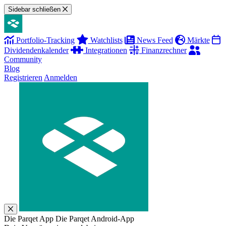
Sidebar schließen
Portfolio-Tracking
Watchlists
News Feed
Märkte
Dividendenkalender
Integrationen
Finanzrechner
Community
Blog
Registrieren
Anmelden
Die Parqet App
Die Parqet Android-App