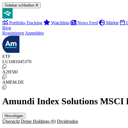
Sidebar schließen
Portfolio-Tracking
Watchlists
News Feed
Märkte
D
Blog
Registrieren
Anmelden
ETF
LU1681045370
A2H58J
AMEM.DE
Amundi Index Solutions MSCI
Hinzufügen
Übersicht
Deine Holdings
(0)
Dividenden