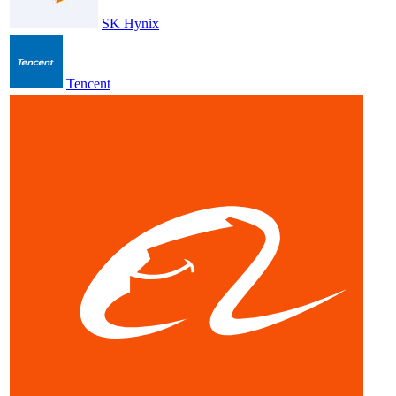
SK Hynix
Tencent