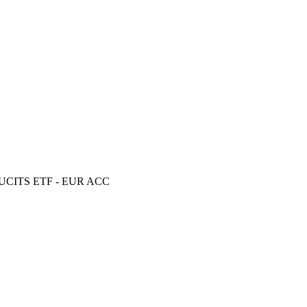
ts UCITS ETF - EUR ACC