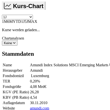
Kurs-Chart
1M
6M
YTD
1J
5J
MAX
Kurse werden geladen...
Chartanalysen
Keine
Stammdaten
Name
Amundi Index Solutions MSCI Emerging Marke
Herausgeber
Amundi
Fondsdomizil
Luxemburg
TER
0,20
%
Fondsgröße
4,08 Mrd
€
KGV (PE Ratio)
26,28
KBV (PB Ratio)
4,54
Auflagedatum
30.11.2010
Website
amundi.com