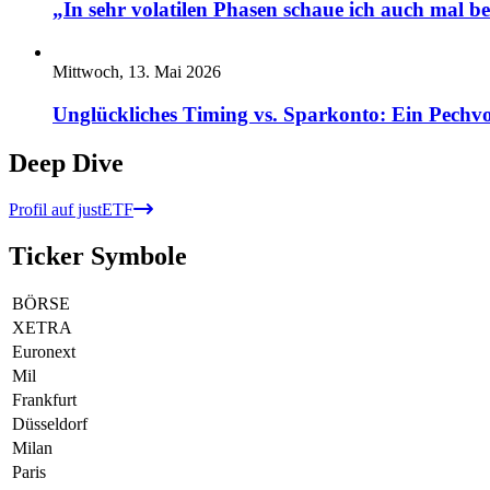
„In sehr volatilen Phasen schaue ich auch mal b
Mittwoch, 13. Mai 2026
Unglückliches Timing vs. Sparkonto: Ein Pechvo
Deep Dive
Profil auf justETF
Ticker Symbole
BÖRSE
XETRA
Euronext
Mil
Frankfurt
Düsseldorf
Milan
Paris