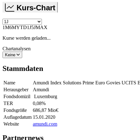
Kurs-Chart
1M
6M
YTD
1J
5J
MAX
Kurse werden geladen...
Chartanalysen
Keine
Stammdaten
Name
Amundi Index Solutions Prime Euro Govies UCITS
Herausgeber
Amundi
Fondsdomizil
Luxemburg
TER
0,08
%
Fondsgröße
686,87 Mio
€
Auflagedatum
15.01.2020
Website
amundi.com
Partnernews