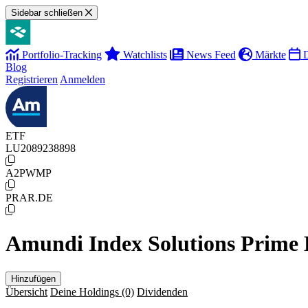
Sidebar schließen
Portfolio-Tracking
Watchlists
News Feed
Märkte
D
Blog
Registrieren
Anmelden
ETF
LU2089238898
A2PWMP
PRAR.DE
Amundi Index Solutions Prim
Hinzufügen
Übersicht
Deine Holdings
(0)
Dividenden