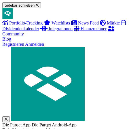
Sidebar schließen
Portfolio-Tracking
Watchlists
News Feed
Märkte
Dividendenkalender
Integrationen
Finanzrechner
Community
Blog
Registrieren
Anmelden
Die Parqet App
Die Parqet Android-App