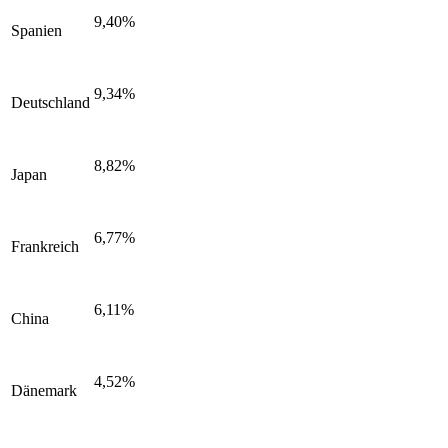
9,40%
Spanien
9,34%
Deutschland
8,82%
Japan
6,77%
Frankreich
6,11%
China
4,52%
Dänemark