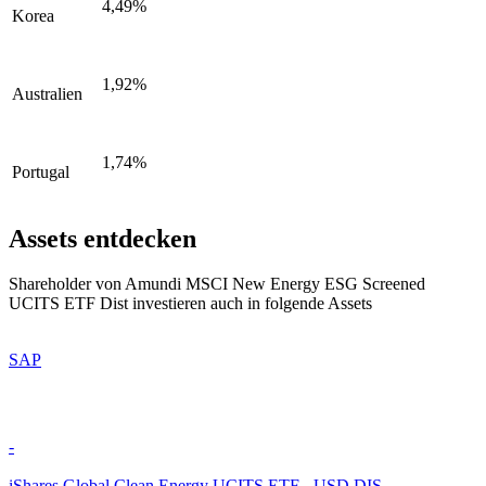
4,49%
Korea
1,92%
Australien
1,74%
Portugal
Assets entdecken
Shareholder von Amundi MSCI New Energy ESG Screened
UCITS ETF Dist investieren auch in folgende Assets
SAP
-
iShares Global Clean Energy UCITS ETF - USD DIS