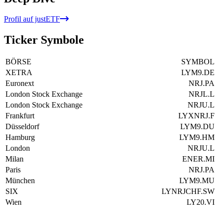
Profil auf justETF
Ticker Symbole
BÖRSE
SYMBOL
XETRA
LYM9.DE
Euronext
NRJ.PA
London Stock Exchange
NRJL.L
London Stock Exchange
NRJU.L
Frankfurt
LYXNRJ.F
Düsseldorf
LYM9.DU
Hamburg
LYM9.HM
London
NRJU.L
Milan
ENER.MI
Paris
NRJ.PA
München
LYM9.MU
SIX
LYNRJCHF.SW
Wien
LY20.VI