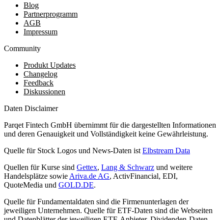
Blog
Partnerprogramm
AGB
Impressum
Community
Produkt Updates
Changelog
Feedback
Diskussionen
Daten Disclaimer
Parqet Fintech GmbH übernimmt für die dargestellten Informationen
und deren Genauigkeit und Vollständigkeit keine Gewährleistung.
Quelle für Stock Logos und News-Daten ist
Elbstream Data
Quellen für Kurse sind
Gettex
,
Lang & Schwarz
und weitere
Handelsplätze sowie
Ariva.de AG
, ActivFinancial, EDI,
QuoteMedia und
GOLD.DE
.
Quelle für Fundamentaldaten sind die Firmenunterlagen der
jeweiligen Unternehmen. Quelle für ETF-Daten sind die Webseiten
und Datenblätter der jeweiligen ETF-Anbieter. Dividenden-Daten