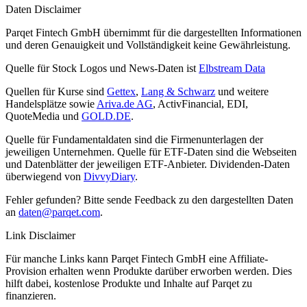
Daten Disclaimer
Parqet Fintech GmbH übernimmt für die dargestellten Informationen
und deren Genauigkeit und Vollständigkeit keine Gewährleistung.
Quelle für Stock Logos und News-Daten ist
Elbstream Data
Quellen für Kurse sind
Gettex
,
Lang & Schwarz
und weitere
Handelsplätze sowie
Ariva.de AG
, ActivFinancial, EDI,
QuoteMedia und
GOLD.DE
.
Quelle für Fundamentaldaten sind die Firmenunterlagen der
jeweiligen Unternehmen. Quelle für ETF-Daten sind die Webseiten
und Datenblätter der jeweiligen ETF-Anbieter. Dividenden-Daten
überwiegend von
DivvyDiary
.
Fehler gefunden? Bitte sende Feedback zu den dargestellten Daten
an
daten@parqet.com
.
Link Disclaimer
Für manche Links kann Parqet Fintech GmbH eine Affiliate-
Provision erhalten wenn Produkte darüber erworben werden. Dies
hilft dabei, kostenlose Produkte und Inhalte auf Parqet zu
finanzieren.