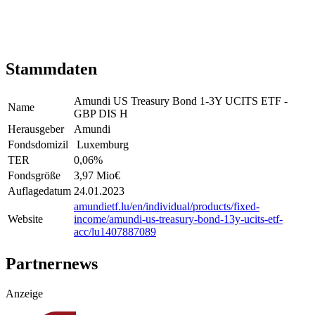
Stammdaten
Amundi US Treasury Bond 1-3Y UCITS ETF -
Name
GBP DIS H
Herausgeber
Amundi
Fondsdomizil
Luxemburg
TER
0,06
%
Fondsgröße
3,97 Mio
€
Auflagedatum
24.01.2023
amundietf.lu/en/individual/products/fixed-
Website
income/amundi-us-treasury-bond-13y-ucits-etf-
acc/lu1407887089
Partnernews
Anzeige