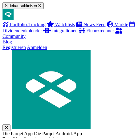
Sidebar schließen
Portfolio-Tracking
Watchlists
News Feed
Märkte
Dividendenkalender
Integrationen
Finanzrechner
Community
Blog
Registrieren
Anmelden
Die Parqet App
Die Parqet Android-App