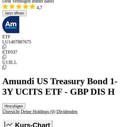
Dein Vermögen immer dabei
4,7
Jetzt öffnen
ETF
LU1407887675
ETF037
U13E.L
Amundi US Treasury Bond 1-
3Y UCITS ETF - GBP DIS H
Hinzufügen
Übersicht
Deine Holdings
(0)
Dividenden
Kurs-Chart