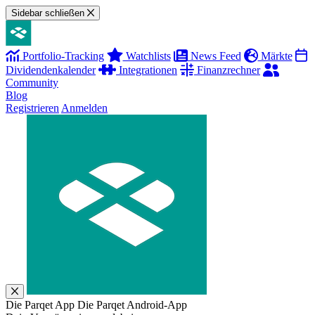
Sidebar schließen
Portfolio-Tracking
Watchlists
News Feed
Märkte
Dividendenkalender
Integrationen
Finanzrechner
Community
Blog
Registrieren
Anmelden
Die Parqet App
Die Parqet Android-App