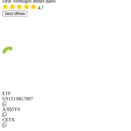
Dein Vermögen immer dabei
4,7
Jetzt öffnen
ETF
US15130G7097
A3D5Y6
CETX