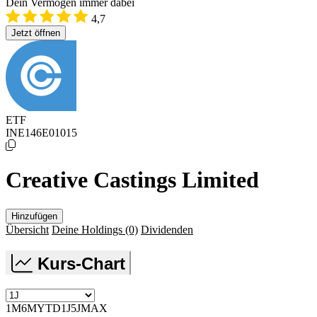
Dein Vermögen immer dabei
4,7
Jetzt öffnen
ETF
INE146E01015
Creative Castings Limited
Hinzufügen
Übersicht
Deine Holdings
(0)
Dividenden
Kurs-Chart
1M
6M
YTD
1J
5J
MAX