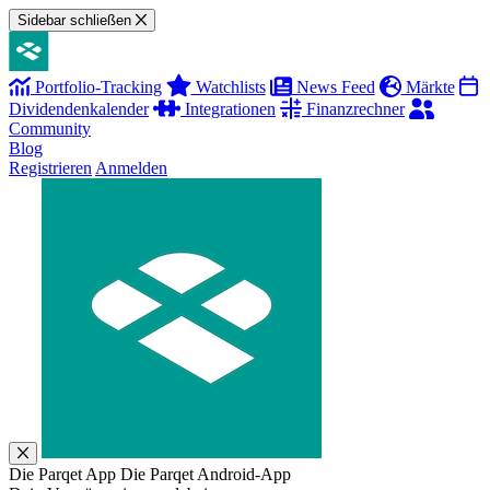
Sidebar schließen
Portfolio-Tracking
Watchlists
News Feed
Märkte
Dividendenkalender
Integrationen
Finanzrechner
Community
Blog
Registrieren
Anmelden
Die Parqet App
Die Parqet Android-App