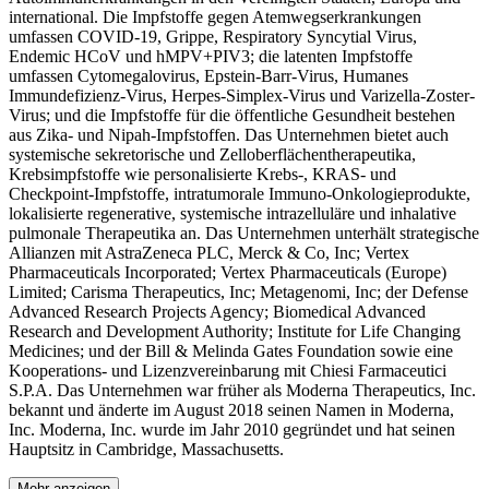
international. Die Impfstoffe gegen Atemwegserkrankungen
umfassen COVID-19, Grippe, Respiratory Syncytial Virus,
Endemic HCoV und hMPV+PIV3; die latenten Impfstoffe
umfassen Cytomegalovirus, Epstein-Barr-Virus, Humanes
Immundefizienz-Virus, Herpes-Simplex-Virus und Varizella-Zoster-
Virus; und die Impfstoffe für die öffentliche Gesundheit bestehen
aus Zika- und Nipah-Impfstoffen. Das Unternehmen bietet auch
systemische sekretorische und Zelloberflächentherapeutika,
Krebsimpfstoffe wie personalisierte Krebs-, KRAS- und
Checkpoint-Impfstoffe, intratumorale Immuno-Onkologieprodukte,
lokalisierte regenerative, systemische intrazelluläre und inhalative
pulmonale Therapeutika an. Das Unternehmen unterhält strategische
Allianzen mit AstraZeneca PLC, Merck & Co, Inc; Vertex
Pharmaceuticals Incorporated; Vertex Pharmaceuticals (Europe)
Limited; Carisma Therapeutics, Inc; Metagenomi, Inc; der Defense
Advanced Research Projects Agency; Biomedical Advanced
Research and Development Authority; Institute for Life Changing
Medicines; und der Bill & Melinda Gates Foundation sowie eine
Kooperations- und Lizenzvereinbarung mit Chiesi Farmaceutici
S.P.A. Das Unternehmen war früher als Moderna Therapeutics, Inc.
bekannt und änderte im August 2018 seinen Namen in Moderna,
Inc. Moderna, Inc. wurde im Jahr 2010 gegründet und hat seinen
Hauptsitz in Cambridge, Massachusetts.
Mehr anzeigen