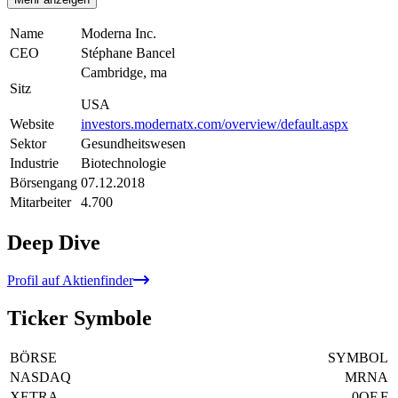
Name
Moderna Inc.
CEO
Stéphane Bancel
Cambridge, ma
Sitz
USA
Website
investors.modernatx.com/overview/default.aspx
Sektor
Gesundheitswesen
Industrie
Biotechnologie
Börsengang
07.12.2018
Mitarbeiter
4.700
Deep Dive
Profil auf Aktienfinder
Ticker Symbole
BÖRSE
SYMBOL
NASDAQ
MRNA
XETRA
0QF.F