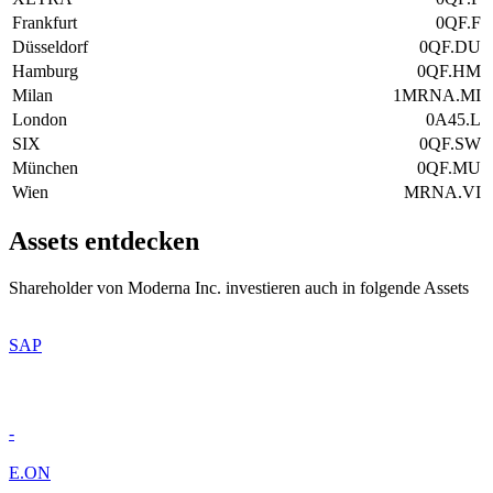
Frankfurt
0QF.F
Düsseldorf
0QF.DU
Hamburg
0QF.HM
Milan
1MRNA.MI
London
0A45.L
SIX
0QF.SW
München
0QF.MU
Wien
MRNA.VI
Assets entdecken
Shareholder von Moderna Inc. investieren auch in folgende Assets
SAP
-
E.ON