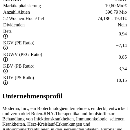
Marktkapitalisierung
19,60 Mrd
€
Anzahl Aktien
396,79 Mio
52 Wochen-Hoch/Tief
74,18
€
-
19,31
€
Dividenden
Nein
Beta
0,94
KGV (PE Ratio)
−
7,14
KGWV (PEG Ratio)
0,85
KBV (PB Ratio)
3,34
KUV (PS Ratio)
10,15
Unternehmensprofil
Moderna, Inc., ein Biotechnologieunternehmen, entdeckt, entwickelt
und vermarktet Boten-RNA-Therapeutika und Impfstoffe zur
Behandlung von Infektionskrankheiten, Immunonkologie, seltenen
Krankheiten, Herz-Kreislauf-Erkrankungen und
Autoimmunerkrankungen in den Vereinigten Staaten, Europa und