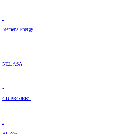
-
Siemens Energy
-
NEL ASA
-
CD PROJEKT
-
AbbVie