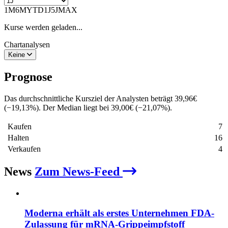
1M
6M
YTD
1J
5J
MAX
Kurse werden geladen...
Chartanalysen
Keine
Prognose
Das durchschnittliche Kursziel der Analysten beträgt
39,96
€
(
−
19,13
%
)
. Der Median liegt bei
39,00
€
(
−
21,07
%
)
.
Kaufen
7
Halten
16
Verkaufen
4
News
Zum News-Feed
Moderna erhält als erstes Unternehmen FDA-
Zulassung für mRNA-Grippeimpfstoff