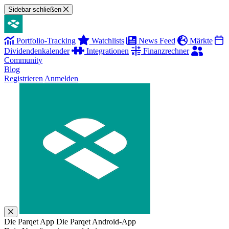
Sidebar schließen
Portfolio-Tracking
Watchlists
News Feed
Märkte
Dividendenkalender
Integrationen
Finanzrechner
Community
Blog
Registrieren
Anmelden
Die Parqet App
Die Parqet Android-App