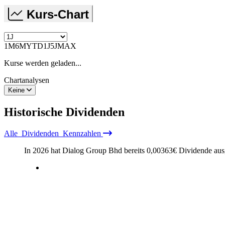
Kurs-Chart
1M
6M
YTD
1J
5J
MAX
Kurse werden geladen...
Chartanalysen
Keine
Historische
Dividenden
Alle
Dividenden
Kennzahlen
In 2026 hat Dialog Group Bhd bereits
0,00363
€
Dividende aus