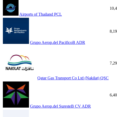
10,
Airports of Thailand PCL
8,1
Grupo Aerop.del PacificoB ADR
7,2
Qatar Gas Transport Co Ltd (Nakilat) QSC
6,4
Grupo Aerop.del SuresteB CV ADR