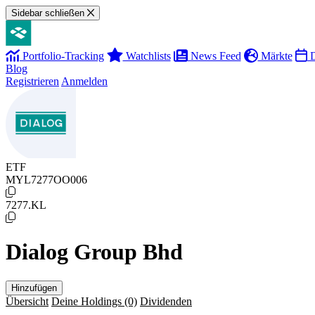
Sidebar schließen
Portfolio-Tracking
Watchlists
News Feed
Märkte
D
Blog
Registrieren
Anmelden
ETF
MYL7277OO006
7277.KL
Dialog Group Bhd
Hinzufügen
Übersicht
Deine Holdings
(0)
Dividenden