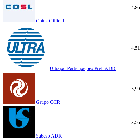
4,8
China Oilfield
4,5
Ultrapar Participações Pref. ADR
3,9
Grupo CCR
3,5
Sabesp ADR