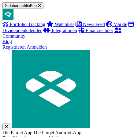
Sidebar schließen
Portfolio-Tracking
Watchlists
News Feed
Märkte
Dividendenkalender
Integrationen
Finanzrechner
Community
Blog
Registrieren
Anmelden
Die Parqet App
Die Parqet Android-App