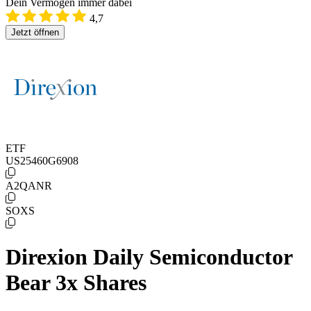
Dein Vermögen immer dabei
4,7
Jetzt öffnen
ETF
US25460G6908
A2QANR
SOXS
Direxion Daily Semiconductor
Bear 3x Shares