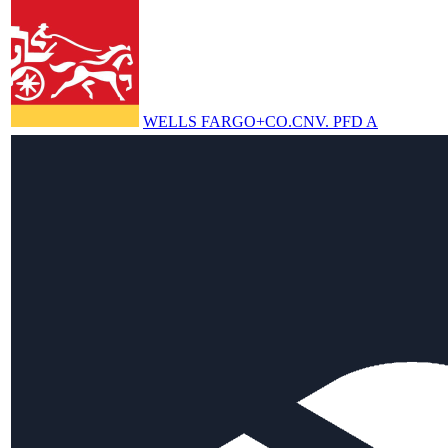
WELLS FARGO+CO.CNV. PFD A