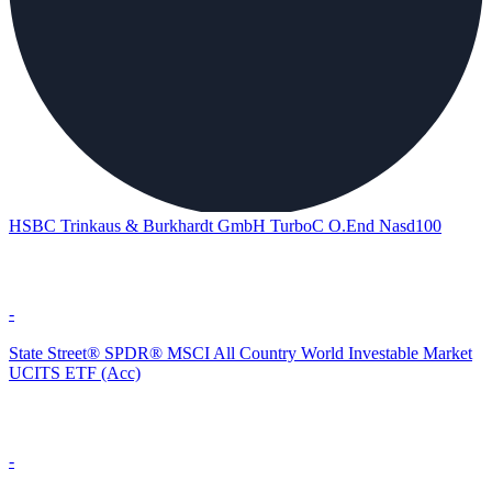
HSBC Trinkaus & Burkhardt GmbH TurboC O.End Nasd100
-
State Street® SPDR® MSCI All Country World Investable Market
UCITS ETF (Acc)
-