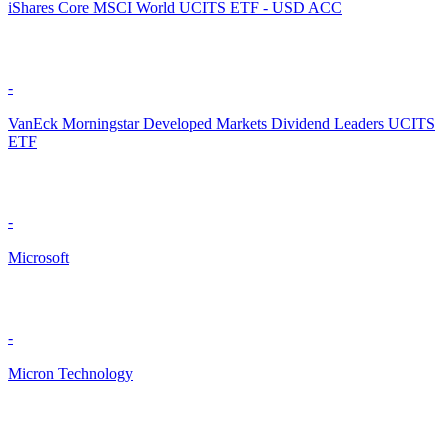
iShares Core MSCI World UCITS ETF - USD ACC
-
VanEck Morningstar Developed Markets Dividend Leaders UCITS
ETF
-
Microsoft
-
Micron Technology