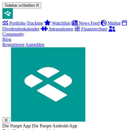
Sidebar schließen
Portfolio-Tracking
Watchlists
News Feed
Märkte
Dividendenkalender
Integrationen
Finanzrechner
Community
Blog
Registrieren
Anmelden
Die Parqet App
Die Parqet Android-App