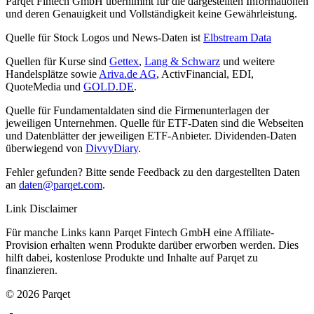
Parqet Fintech GmbH übernimmt für die dargestellten Informationen
und deren Genauigkeit und Vollständigkeit keine Gewährleistung.
Quelle für Stock Logos und News-Daten ist
Elbstream Data
Quellen für Kurse sind
Gettex
,
Lang & Schwarz
und weitere
Handelsplätze sowie
Ariva.de AG
, ActivFinancial, EDI,
QuoteMedia und
GOLD.DE
.
Quelle für Fundamentaldaten sind die Firmenunterlagen der
jeweiligen Unternehmen. Quelle für ETF-Daten sind die Webseiten
und Datenblätter der jeweiligen ETF-Anbieter. Dividenden-Daten
überwiegend von
DivvyDiary
.
Fehler gefunden? Bitte sende Feedback zu den dargestellten Daten
an
daten@parqet.com
.
Link Disclaimer
Für manche Links kann Parqet Fintech GmbH eine Affiliate-
Provision erhalten wenn Produkte darüber erworben werden. Dies
hilft dabei, kostenlose Produkte und Inhalte auf Parqet zu
finanzieren.
© 2026 Parqet