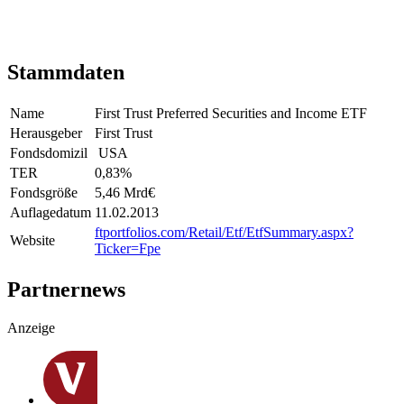
Stammdaten
Name
First Trust Preferred Securities and Income ETF
Herausgeber
First Trust
Fondsdomizil
USA
TER
0,83
%
Fondsgröße
5,46 Mrd
€
Auflagedatum
11.02.2013
ftportfolios.com/Retail/Etf/EtfSummary.aspx?
Website
Ticker=Fpe
Partnernews
Anzeige